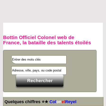
Bottin Officiel Colonel web de
France, la bataille des talents étoilés
Quelques chiffres ⭐★
Col
on
el
Reyel