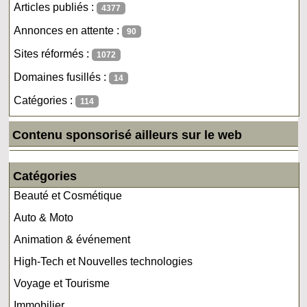
Articles publiés :
4377
Annonces en attente :
90
Sites réformés :
1072
Domaines fusillés :
14
Catégories :
114
Contenu sponsorisé ailleurs sur le web
Catégories
Beauté et Cosmétique
Auto & Moto
Animation & événement
High-Tech et Nouvelles technologies
Voyage et Tourisme
Immobilier