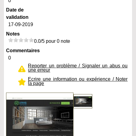
0
Date de
validation
17-09-2019
Notes
0.0/5 pour 0 note
Commentaires
0
Reporter un problème / Signaler un abus ou
une erreur
Ecrire une information ou expérience / Noter
la page