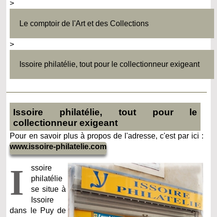
>
Le comptoir de l'Art et des Collections
>
Issoire philatélie, tout pour le collectionneur exigeant
Issoire philatélie, tout pour le
collectionneur exigeant
Pour en savoir plus à propos de l'adresse, c'est par ici :
www.issoire-philatelie.com
I
ssoire
philatélie
se situe à
Issoire
dans le Puy de