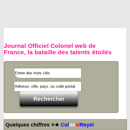
Journal Officiel Colonel web de
France, la bataille des talents étoilés
Quelques chiffres ⭐★
Col
on
el
Reyel