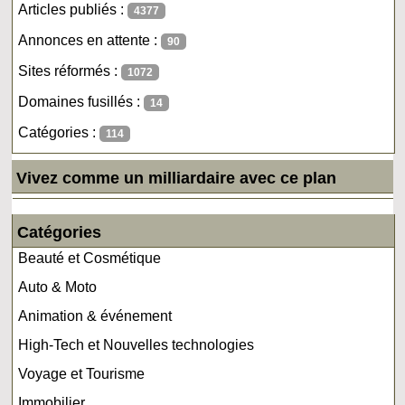
Articles publiés :
4377
Annonces en attente :
90
Sites réformés :
1072
Domaines fusillés :
14
Catégories :
114
Vivez comme un milliardaire avec ce plan
Catégories
Beauté et Cosmétique
Auto & Moto
Animation & événement
High-Tech et Nouvelles technologies
Voyage et Tourisme
Immobilier