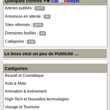
Quelques chiffres ⭐★
Col
on
el
Reyel
Articles publiés :
4377
Annonces en attente :
90
Sites réformés :
1072
Domaines fusillés :
14
Catégories :
114
Le boss veut un peu de Publicité …
Catégories
Beauté et Cosmétique
Auto & Moto
Animation & événement
High-Tech et Nouvelles technologies
Voyage et Tourisme