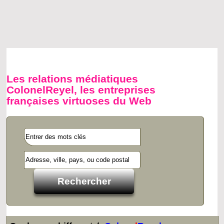
Les relations médiatiques
ColonelReyel, les entreprises
françaises virtuoses du Web