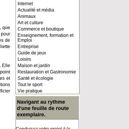
Internet
Actualité et média
Animaux
Art et culture
, que
Commerce et boutique
 pour
Enseignement, formation et
les de
Emploi
iette
Entreprise
Guide de jeux
Loisirs
. Elle
Maison et jardin
point
Restauration et Gastronomie
es et
Santé et écologie
tions
Tout le sport
icier
Vie pratique
Navigant au rythme
d'une feuille de route
exemplaire.
Conduisez votre projet à la