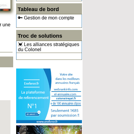
Tableau de bord
🔑 Gestion de mon compte
r une
Troc de solutions
💓 Les alliances stratégiques
du Colonel