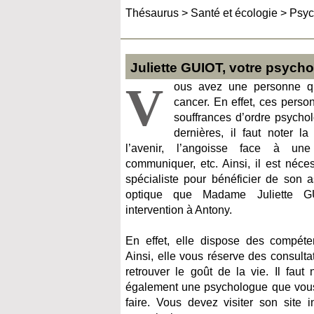
Thésaurus
>
Santé et écologie
>
Psyc
Juliette GUIOT, votre psych
V
ous avez une personne qu
cancer. En effet, ces perso
souffrances d’ordre psycho
dernières, il faut noter l
l’avenir, l’angoisse face à une 
communiquer, etc. Ainsi, il est néce
spécialiste pour bénéficier de son a
optique que Madame Juliette 
intervention à Antony.
En effet, elle dispose des compét
Ainsi, elle vous réserve des consultat
retrouver le goût de la vie. Il faut
également une psychologue que vous 
faire. Vous devez visiter son site 