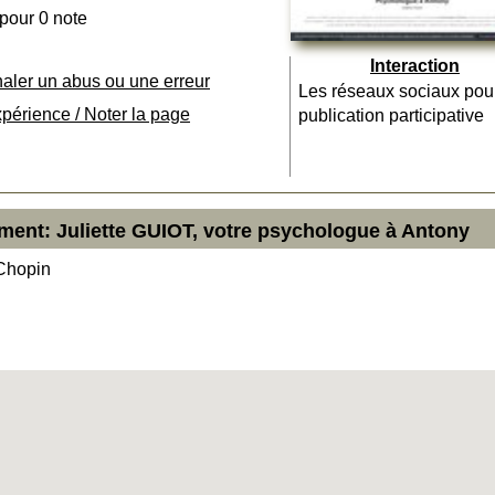
 pour 0 note
Interaction
naler un abus ou une erreur
Les réseaux sociaux pou
xpérience / Noter la page
publication participative
ment: Juliette GUIOT, votre psychologue à Antony
Chopin