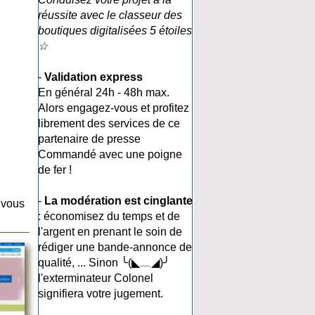
réussite avec le classeur des
boutiques digitalisées 5 étoiles
☆
-
Validation express
En général 24h - 48h max.
Alors engagez-vous et profitez
librement des services de ce
partenaire de presse
Commandé avec une poigne
de fer !
-
La modération est cinglante
 vous
: économisez du temps et de
l'argent en prenant le soin de
rédiger une bande-annonce de
qualité, ... Sinon ╰(◣﹏◢)╯
l'exterminateur Colonel
signifiera votre jugement.