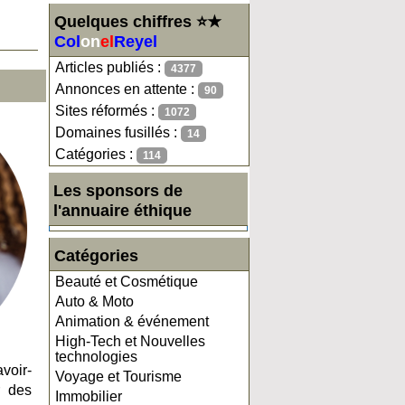
Quelques chiffres ⭐★
Col
on
el
Reyel
Articles publiés :
4377
Annonces en attente :
90
Sites réformés :
1072
Domaines fusillés :
14
Catégories :
114
Les sponsors de
l'annuaire éthique
Catégories
Beauté et Cosmétique
Auto & Moto
Animation & événement
High-Tech et Nouvelles
technologies
voir-
Voyage et Tourisme
r des
Immobilier