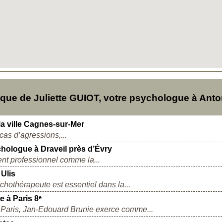
ue de Juliette GUIOT, votre psychologue à Ant
 ville Cagnes-sur-Mer
as d’agressions,...
logue à Draveil près d’Évry
nt professionnel comme la...
Ulis
hothérapeute est essentiel dans la...
 à Paris 8ᵉ
e Paris, Jan-Edouard Brunie exerce comme...