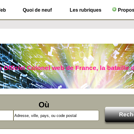
Web
Quoi de neuf
Les rubriques
Propose
 Officiel Colonel web de France, la bataille 
Où