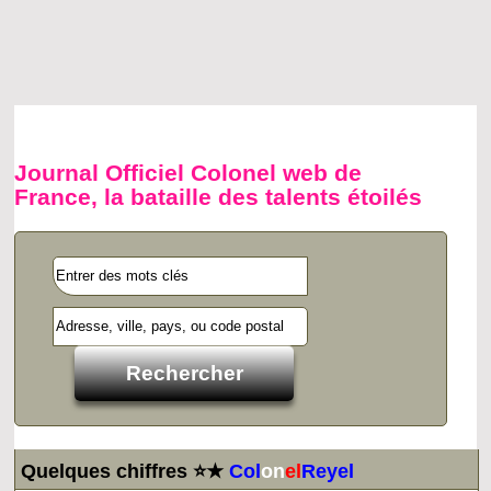
Journal Officiel Colonel web de
France, la bataille des talents étoilés
Quelques chiffres ⭐★
Col
on
el
Reyel