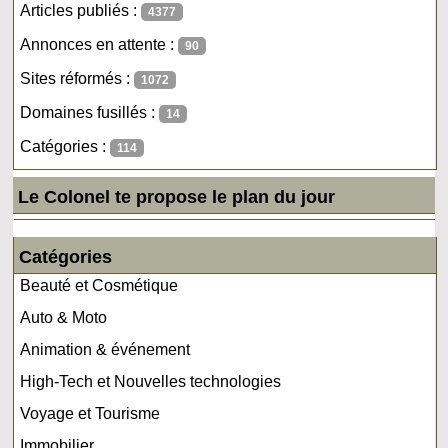
Articles publiés :
4377
Annonces en attente :
90
Sites réformés :
1072
Domaines fusillés :
14
Catégories :
114
Le Colonel te propose le plan du jour
Catégories
Beauté et Cosmétique
Auto & Moto
Animation & événement
High-Tech et Nouvelles technologies
Voyage et Tourisme
Immobilier