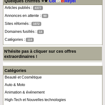
Quelques chiffres ⭐★
Col
on
el
Reyel
Articles publiés :
4377
Annonces en attente :
90
Sites réformés :
1072
Domaines fusillés :
14
Catégories :
114
N'hésite pas à cliquer sur ces offres
extraordinaires !
Catégories
Beauté et Cosmétique
Auto & Moto
Animation & événement
High-Tech et Nouvelles technologies