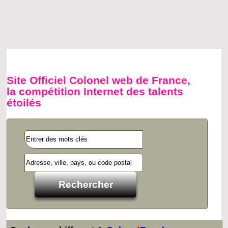
Site Officiel Colonel web de France,
la compétition Internet des talents
étoilés