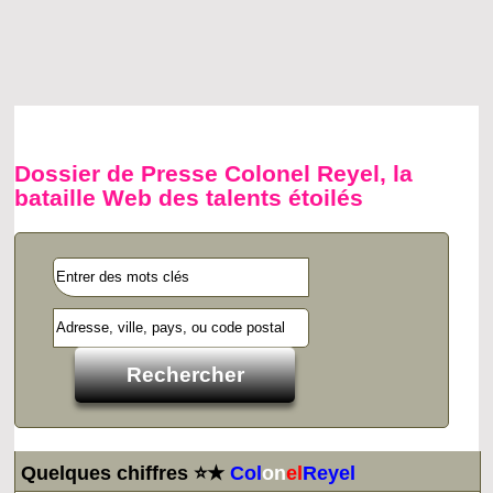
Dossier de Presse Colonel Reyel, la
bataille Web des talents étoilés
Quelques chiffres ⭐★
Col
on
el
Reyel