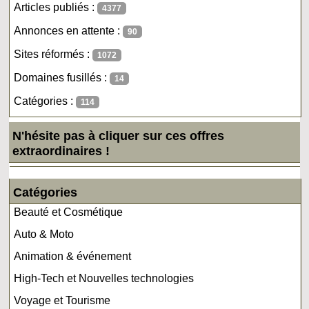
Articles publiés :
4377
Annonces en attente :
90
Sites réformés :
1072
Domaines fusillés :
14
Catégories :
114
N'hésite pas à cliquer sur ces offres
extraordinaires !
Catégories
Beauté et Cosmétique
Auto & Moto
Animation & événement
High-Tech et Nouvelles technologies
Voyage et Tourisme