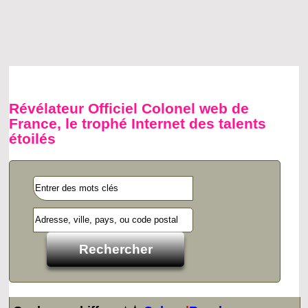
Révélateur Officiel Colonel web de
France, le trophé Internet des talents
étoilés