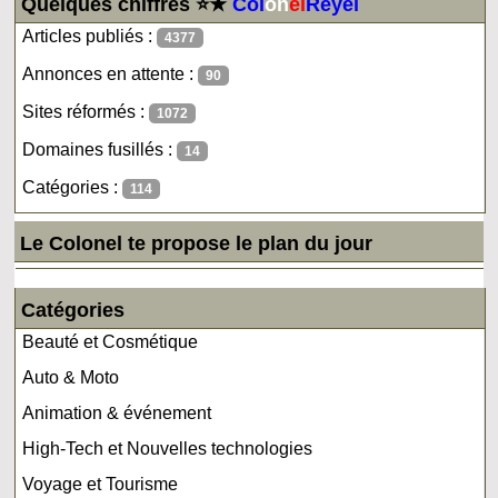
Quelques chiffres ⭐★
Col
on
el
Reyel
Articles publiés :
4377
Annonces en attente :
90
Sites réformés :
1072
Domaines fusillés :
14
Catégories :
114
Le Colonel te propose le plan du jour
Catégories
Beauté et Cosmétique
Auto & Moto
Animation & événement
High-Tech et Nouvelles technologies
Voyage et Tourisme