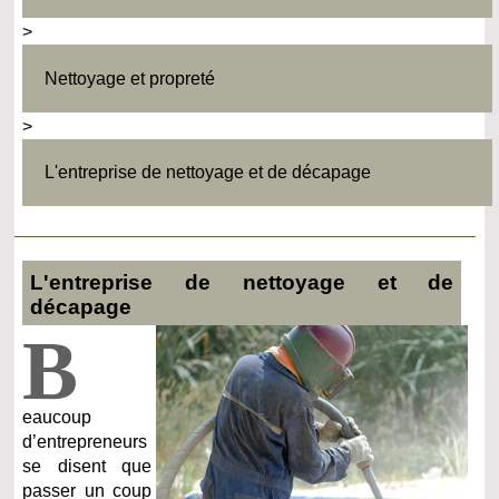
>
Nettoyage et propreté
>
L'entreprise de nettoyage et de décapage
L'entreprise de nettoyage et de
décapage
B
eaucoup
d’entrepreneurs
se disent que
passer un coup