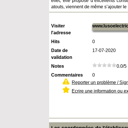
effet, elle propose d’excellents con
atouts, viennent de même s’ajouter le s
Visiter
www.lusoelectr
l'adresse
Hits
0
Date de
17-07-2020
validation
Notes
0.0/5
Commentaires
0
Reporter un problème / Sig
Ecrire une information ou e
Les coordonnées de l'établissem