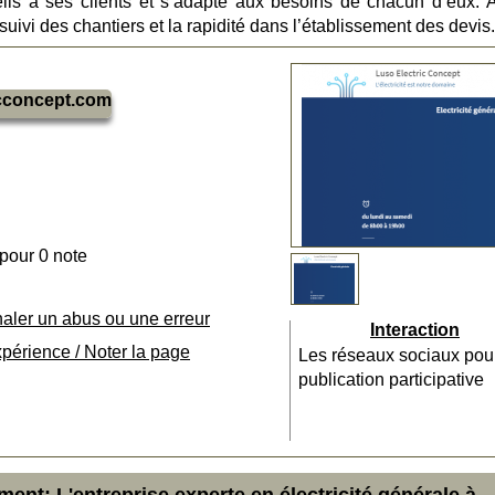
seils à ses clients et s’adapte aux besoins de chacun d’eux. 
uivi des chantiers et la rapidité dans l’établissement des devis.
icconcept.com
 pour 0 note
naler un abus ou une erreur
Interaction
xpérience / Noter la page
Les réseaux sociaux pou
publication participative
ent: L'entreprise experte en électricité générale à