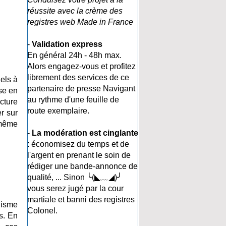
réussite avec la crème des
registres web Made in France
-
Validation express
En général 24h - 48h max.
Alors engagez-vous et profitez
librement des services de ce
els à
partenaire de presse Navigant
se en
au rythme d'une feuille de
cture
route exemplaire.
r sur
 même
-
La modération est cinglante
: économisez du temps et de
l'argent en prenant le soin de
rédiger une bande-annonce de
qualité, ... Sinon ╰(◣﹏◢)╯
vous serez jugé par la cour
martiale et banni des registres
lisme
Colonel.
ts. En