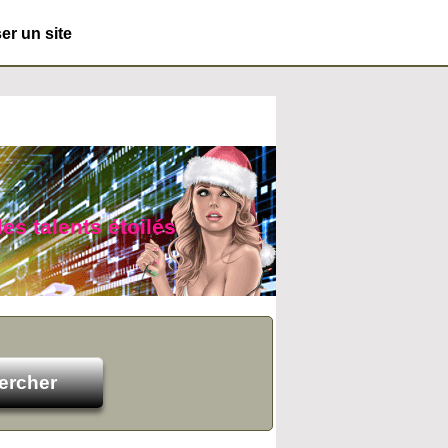
r un site
es talents étoilés