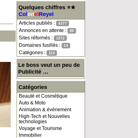
Quelques chiffres ⭐★
Col
on
el
Reyel
Articles publiés :
4377
Annonces en attente :
90
Sites réformés :
1072
Domaines fusillés :
14
Catégories :
114
Le boss veut un peu de
Publicité …
Catégories
Beauté et Cosmétique
Auto & Moto
Animation & événement
High-Tech et Nouvelles
technologies
Voyage et Tourisme
Immobilier