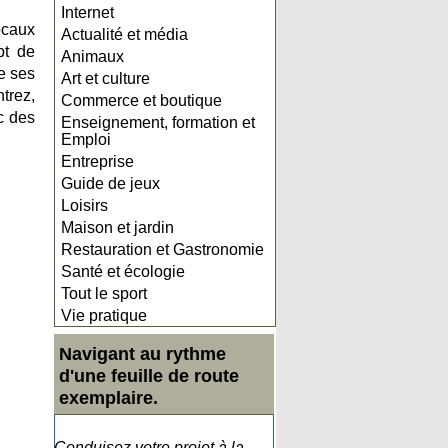
Internet
ocaux
Actualité et média
pt de
Animaux
de ses
Art et culture
trez,
Commerce et boutique
c des
Enseignement, formation et
Emploi
Entreprise
Guide de jeux
Loisirs
Maison et jardin
Restauration et Gastronomie
Santé et écologie
Tout le sport
Vie pratique
Navigant au rythme
d'une feuille de route
exemplaire.
Conduisez votre projet à la