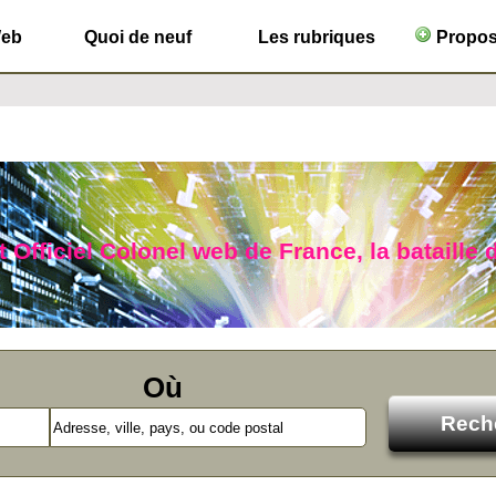
Web
Quoi de neuf
Les rubriques
Propose
 Officiel Colonel web de France, la bataille d
Où