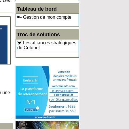
À ces
Tableau de bord
🔑 Gestion de mon compte
Troc de solutions
💓 Les alliances stratégiques
du Colonel
r une