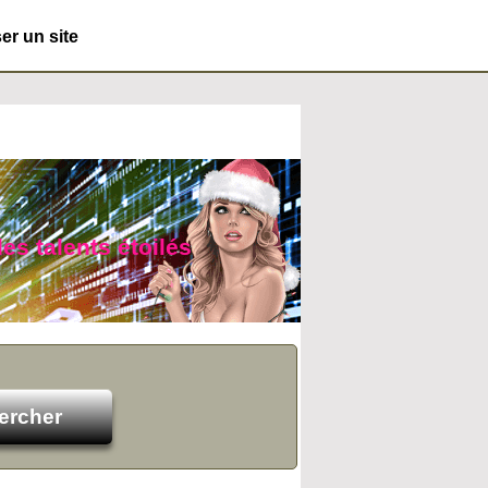
r un site
es talents étoilés