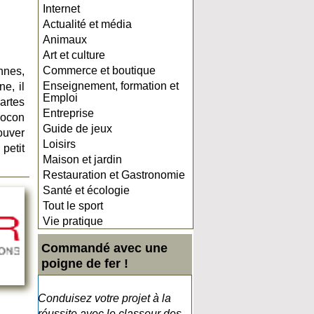
Internet
Actualité et média
Animaux
Art et culture
Commerce et boutique
nnes,
Enseignement, formation et
e, il
Emploi
cartes
Entreprise
cocon
Guide de jeux
rouver
Loisirs
petit
Maison et jardin
Restauration et Gastronomie
Santé et écologie
Tout le sport
Vie pratique
Commandé avec une
poigne de fer !
Conduisez votre projet à la
réussite avec le classeur des