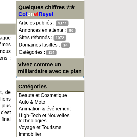
Quelques chiffres ⭐★
Col
on
el
Reyel
Articles publiés :
4377
Annonces en attente :
90
Sites réformés :
haque
1072
mêmes
Domaines fusillés :
14
 nous
Catégories :
114
ens :
Vivez comme un
milliardaire avec ce plan
Catégories
t, de
Beauté et Cosmétique
lions
Auto & Moto
 plus
Animation & événement
c'est
High-Tech et Nouvelles
final
technologies
Voyage et Tourisme
Immobilier