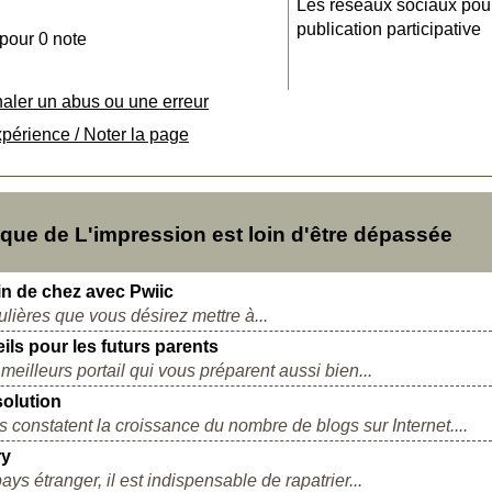
Les réseaux sociaux pou
publication participative
 pour 0 note
naler un abus ou une erreur
xpérience / Noter la page
ue de L'impression est loin d'être dépassée
in de chez avec Pwiic
lières que vous désirez mettre à...
ls pour les futurs parents
eilleurs portail qui vous préparent aussi bien...
olution
 constatent la croissance du nombre de blogs sur Internet....
ry
 étranger, il est indispensable de rapatrier...