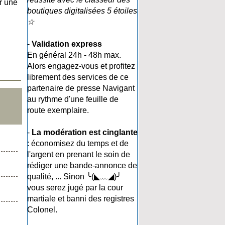
r une
boutiques digitalisées 5 étoiles
☆
-
Validation express
En général 24h - 48h max.
Alors engagez-vous et profitez
librement des services de ce
partenaire de presse Navigant
au rythme d'une feuille de
route exemplaire.
-
La modération est cinglante
: économisez du temps et de
l'argent en prenant le soin de
rédiger une bande-annonce de
qualité, ... Sinon ╰(◣﹏◢)╯
vous serez jugé par la cour
martiale et banni des registres
Colonel.