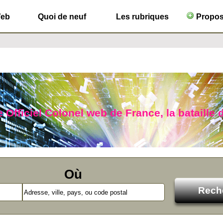
Web
Quoi de neuf
Les rubriques
Propose
 Officiel Colonel web de France, la bataille d
Où