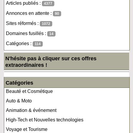
Articles publiés :
4377
Annonces en attente :
90
Sites réformés :
1072
Domaines fusillés :
14
Catégories :
114
N'hésite pas à cliquer sur ces offres
extraordinaires !
Catégories
Beauté et Cosmétique
Auto & Moto
Animation & événement
High-Tech et Nouvelles technologies
Voyage et Tourisme