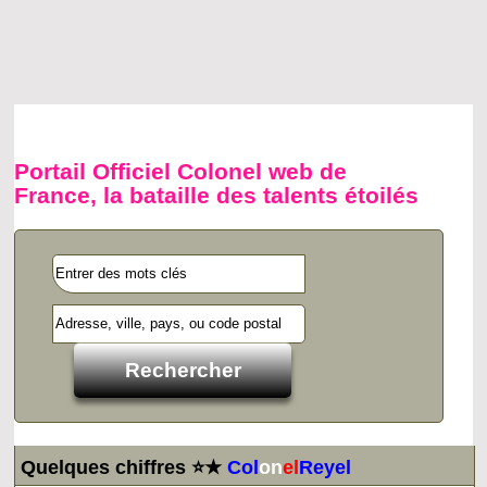
Portail Officiel Colonel web de
France, la bataille des talents étoilés
Quelques chiffres ⭐★
Col
on
el
Reyel