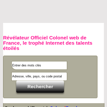
Révélateur Officiel Colonel web de
France, le trophé Internet des talents
étoilés