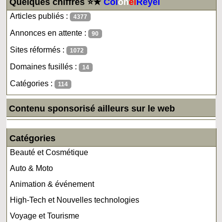
Quelques chiffres ⭐★
Col
on
el
Reyel
Articles publiés :
4377
Annonces en attente :
90
Sites réformés :
1072
Domaines fusillés :
14
Catégories :
114
Contenu sponsorisé ailleurs sur le web
Catégories
Beauté et Cosmétique
Auto & Moto
Animation & événement
High-Tech et Nouvelles technologies
Voyage et Tourisme