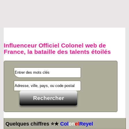
Influenceur Officiel Colonel web de
France, la bataille des talents étoilés
Quelques chiffres ⭐★
Col
on
el
Reyel