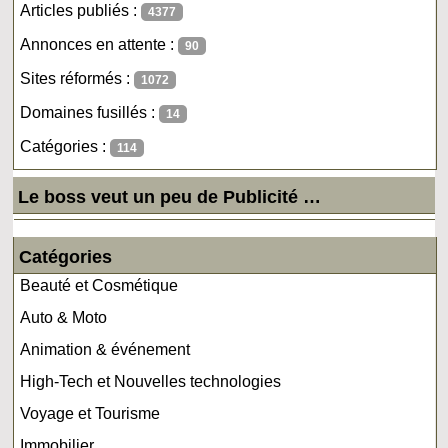
Articles publiés :
4377
Annonces en attente :
90
Sites réformés :
1072
Domaines fusillés :
14
Catégories :
114
Le boss veut un peu de Publicité …
Catégories
Beauté et Cosmétique
Auto & Moto
Animation & événement
High-Tech et Nouvelles technologies
Voyage et Tourisme
Immobilier