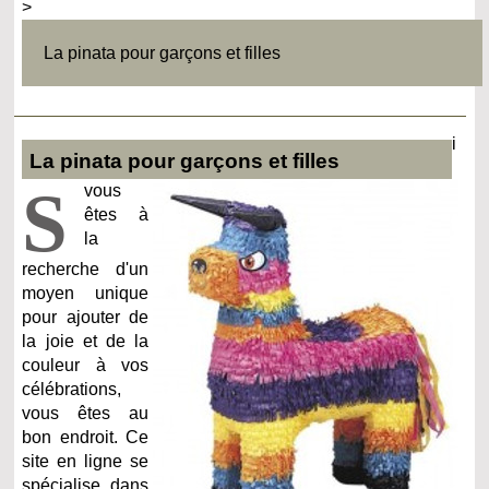
>
La pinata pour garçons et filles
i
La pinata pour garçons et filles
S
vous
êtes à
la
recherche d'un
moyen unique
pour ajouter de
la joie et de la
couleur à vos
célébrations,
vous êtes au
bon endroit. Ce
site en ligne se
spécialise dans