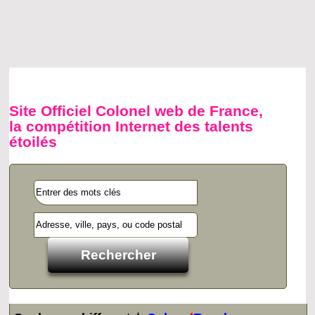
Site Officiel Colonel web de France,
la compétition Internet des talents
étoilés