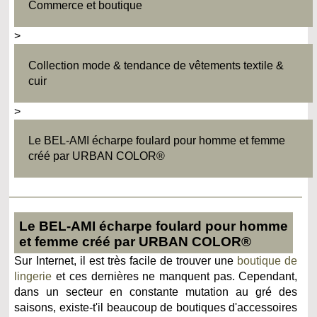
Commerce et boutique
>
Collection mode & tendance de vêtements textile &
cuir
>
Le BEL-AMI écharpe foulard pour homme et femme
créé par URBAN COLOR®
Le BEL-AMI écharpe foulard pour homme
et femme créé par URBAN COLOR®
Sur Internet, il est très facile de trouver une
boutique de
lingerie
et ces dernières ne manquent pas. Cependant,
dans un secteur en constante mutation au gré des
saisons, existe-t'il beaucoup de boutiques d'accessoires