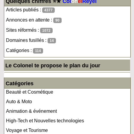
Quelques chiffres ⭐★
Col
on
el
Reyel
Articles publiés :
4377
Annonces en attente :
90
Sites réformés :
1072
Domaines fusillés :
14
Catégories :
114
Le Colonel te propose le plan du jour
Catégories
Beauté et Cosmétique
Auto & Moto
Animation & événement
High-Tech et Nouvelles technologies
Voyage et Tourisme