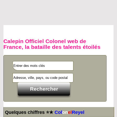
Calepin Officiel Colonel web de
France, la bataille des talents étoilés
Quelques chiffres ⭐★
Col
on
el
Reyel