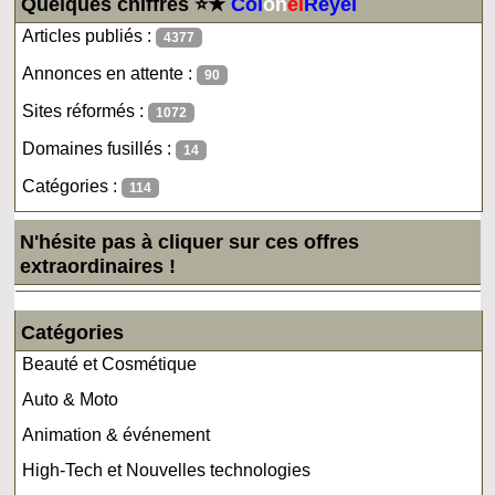
Quelques chiffres ⭐★
Col
on
el
Reyel
Articles publiés :
4377
Annonces en attente :
90
Sites réformés :
1072
Domaines fusillés :
14
Catégories :
114
N'hésite pas à cliquer sur ces offres
extraordinaires !
Catégories
Beauté et Cosmétique
Auto & Moto
Animation & événement
High-Tech et Nouvelles technologies