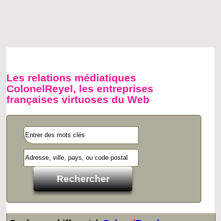
Les relations médiatiques
ColonelReyel, les entreprises
françaises virtuoses du Web