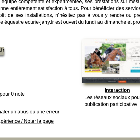
n équipe compétente et expérimentée, ses prestations sur mesu
donne entièrement satisfaction à tous. Pour bénéficier des servi
rofit de ses installations, n’hésitez pas à vous y rendre ou pr
e équestre ecurie-jarry.fr
est ouvert du lundi au dimanche et pr
fr
Interaction
 pour 0 note
Les réseaux sociaux pou
publication participative
naler un abus ou une erreur
xpérience / Noter la page