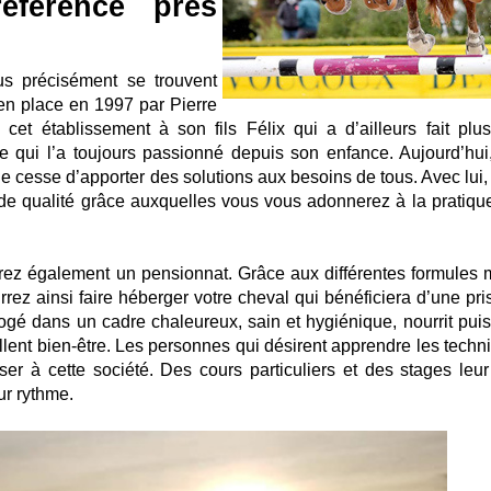
éférence près
us précisément se trouvent
 en place en 1997 par Pierre
s cet établissement à son fils Félix qui a d’ailleurs fait plus
 qui l’a toujours passionné depuis son enfance. Aujourd’hui,
 ne cesse d’apporter des solutions aux besoins de tous. Avec lui
ande qualité grâce auxquelles vous vous adonnerez à la pratiqu
drez également un pensionnat. Grâce aux différentes formules 
rrez ainsi faire héberger votre cheval qui bénéficiera d’une pri
logé dans un cadre chaleureux, sain et hygiénique, nourrit puis 
ellent bien-être. Les personnes qui désirent apprendre les techn
r à cette société. Des cours particuliers et des stages leur
eur rythme.