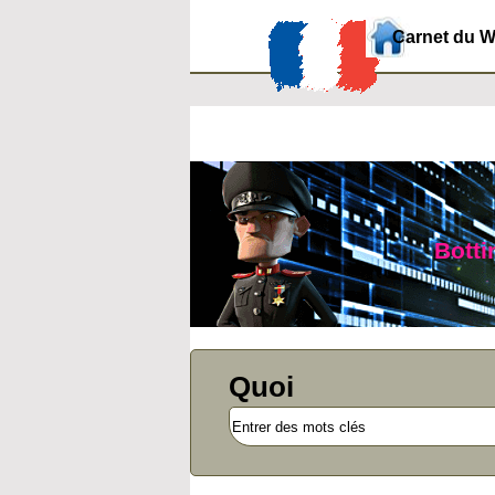
Carnet du 
Botti
Quoi