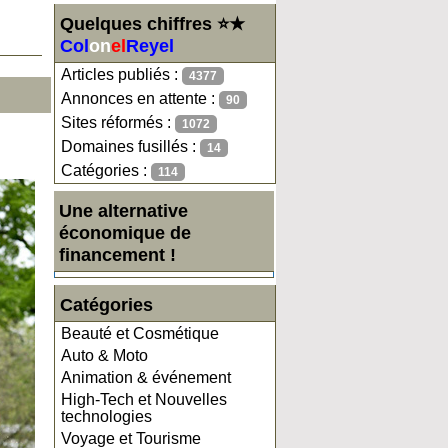
Quelques chiffres ⭐★
Col
on
el
Reyel
Articles publiés :
4377
Annonces en attente :
90
Sites réformés :
1072
Domaines fusillés :
14
Catégories :
114
Une alternative
économique de
financement !
Catégories
Beauté et Cosmétique
Auto & Moto
Animation & événement
High-Tech et Nouvelles
technologies
Voyage et Tourisme