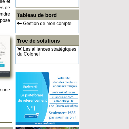
re et
ces de
endre
Tableau de bord
opose
🔑 Gestion de mon compte
Troc de solutions
💓 Les alliances stratégiques
du Colonel
r une