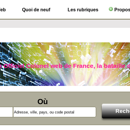
Web
Quoi de neuf
Les rubriques
Propose
n Officiel Colonel web de France, la bataille 
Où