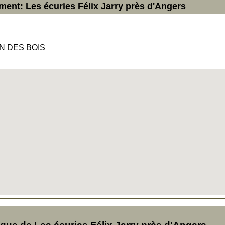
ment: Les écuries Félix Jarry près d'Angers
N DES BOIS