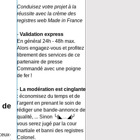
Conduisez votre projet à la
réussite avec la crème des
registres web Made in France
-
Validation express
En général 24h - 48h max.
Alors engagez-vous et profitez
librement des services de ce
partenaire de presse
Commandé avec une poigne
de fer !
-
La modération est cinglante
: économisez du temps et de
l'argent en prenant le soin de
 de
rédiger une bande-annonce de
qualité, ... Sinon ╰(◣﹏◢)╯
vous serez jugé par la cour
martiale et banni des registres
ceux-
Colonel.