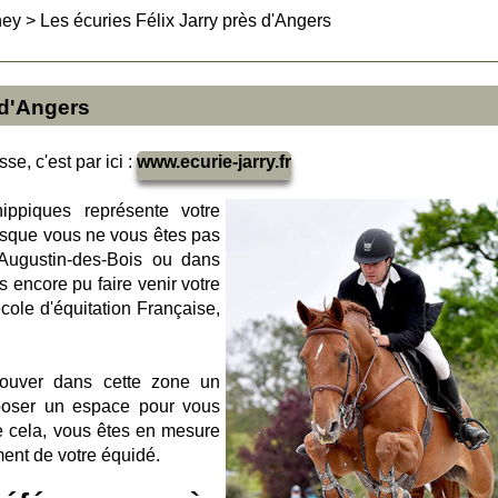
ney
>
Les écuries Félix Jarry près d'Angers
 d'Angers
se, c'est par ici :
www.ecurie-jarry.fr
hippiques représente votre
isque vous ne vous êtes pas
t-Augustin-des-Bois ou dans
s encore pu faire venir votre
cole d'équitation Française,
trouver dans cette zone un
poser un espace pour vous
e cela, vous êtes en mesure
ment de votre équidé.