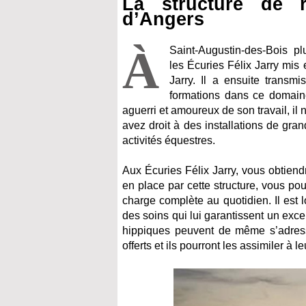
La structure de r
d’Angers
À
Saint-Augustin-des-Bois pl
les Écuries Félix Jarry mis
Jarry. Il a ensuite transmi
formations dans ce domaine
aguerri et amoureux de son travail, il
avez droit à des installations de gr
activités équestres.
Aux Écuries Félix Jarry, vous obtien
en place par cette structure, vous pou
charge complète au quotidien. Il est 
des soins qui lui garantissent un exc
hippiques peuvent de même s’adresse
offerts et ils pourront les assimiler à l