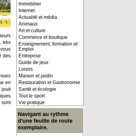
Immobilier
Internet
Actualité et média
Animaux
Art et culture
ieurs
Commerce et boutique
 très
Enseignement, formation et
, vous
Emploi
e des
Entreprise
Guide de jeux
Loisirs
mises
Maison et jardin
se en
Restauration et Gastronomie
jouit
Santé et écologie
iques
Tout le sport
 sont
Vie pratique
Navigant au rythme
d'une feuille de route
exemplaire.