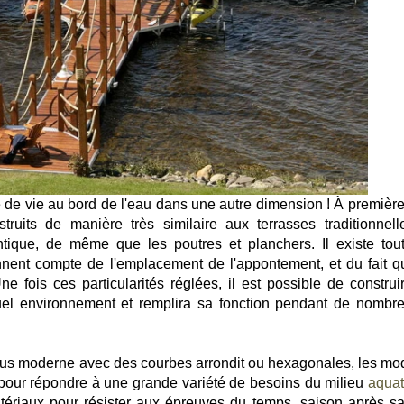
e de vie au bord de l'eau dans une autre dimension ! À première
ruits de manière très similaire aux terrasses traditionnell
entique, de même que les poutres et planchers. Il existe tout
ennent compte de l'emplacement de l'appontement, et du fait q
e fois ces particularités réglées, il est possible de construi
quel environnement et remplira sa fonction pendant de nombr
plus moderne avec des courbes arrondit ou hexagonales, les mo
és pour répondre à une grande variété de besoins du milieu
aquat
ériaux pour résister aux épreuves du temps, saison après sa