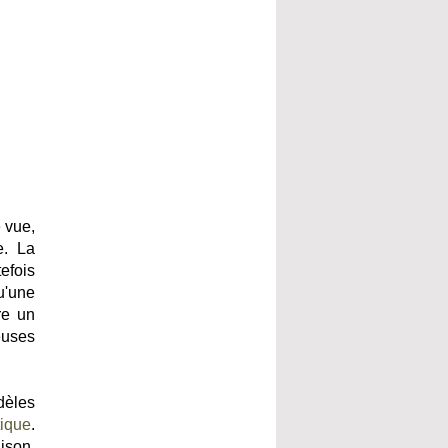
 vue,
e. La
efois
u'une
re un
euses
dèles
ique
.
ison.