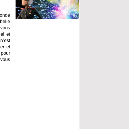
monde
belle
t vous
el et
n’est
er et
 pour
 vous