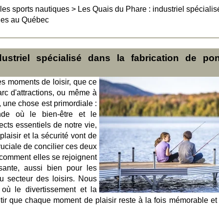
 les sports nautiques
>
Les Quais du Phare : industriel spécialis
ques au Québec
striel spécialisé dans la fabrication de po
s moments de loisir, que ce
arc d'attractions, ou même à
, une chose est primordiale :
de où le bien-être et le
cts essentiels de notre vie,
laisir et la sécurité vont de
cruciale de concilier ces deux
comment elles se rejoignent
sante, aussi bien pour les
u secteur des loisirs. Nous
 où le divertissement et la
ntir que chaque moment de plaisir reste à la fois mémorable et