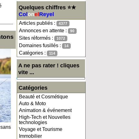
é
Quelques chiffres ⭐★
Col
on
el
Reyel
Articles publiés :
4377
Annonces en attente :
90
ntons
Sites réformés :
1072
Domaines fusillés :
14
Catégories :
114
A ne pas rater ! cliques
vite ...
Catégories
Beauté et Cosmétique
Auto & Moto
Animation & événement
High-Tech et Nouvelles
technologies
 sans
Voyage et Tourisme
Immobilier