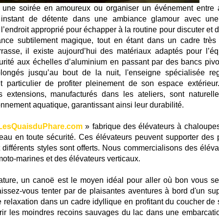
r une soirée en amoureux ou organiser un événement entre 
 instant de détente dans une ambiance glamour avec un
 l’endroit approprié pour échapper à la routine pour discuter et 
ce subtilement magique, tout en étant dans un cadre très 
errasse, il existe aujourd’hui des matériaux adaptés pour l’éq
urité aux échelles d’aluminium en passant par des bancs pivo
longés jusqu’au bout de la nuit, l'enseigne spécialisée re
t particulier de profiter pleinement de son espace extérieur
es extensions, manufacturés dans les ateliers, sont naturell
onnement aquatique, garantissant ainsi leur durabilité.
LesQuaisduPhare.com
» fabrique des élévateurs à chaloupes
'eau en toute sécurité. Ces élévateurs peuvent supporter des 
t différents styles sont offerts. Nous commercialisons des éléva
moto-marines et des élévateurs verticaux.
nature, un canoë est le moyen idéal pour aller où bon vous s
 Laissez-vous tenter par de plaisantes aventures à bord d'un su
 relaxation dans un cadre idyllique en profitant du coucher de s
vrir les moindres recoins sauvages du lac dans une embarcati