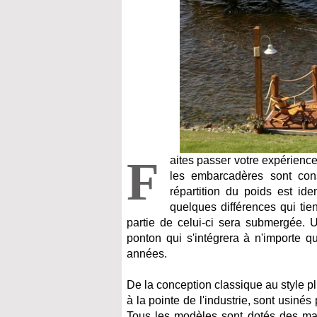
F
aites passer votre expérienc
les embarcadères sont const
répartition du poids est id
quelques différences qui ti
partie de celui-ci sera submergée. Un
ponton qui s'intégrera à n'importe 
années.
De la conception classique au style 
à la pointe de l'industrie, sont usin
Tous les modèles sont dotés des mat