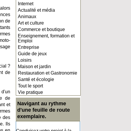
Internet
alors
Actualité et média
ences
Animaux
ion de
Art et culture
tants
Commerce et boutique
ormes
Enseignement, formation et
moto-
Emploi
usage
Entreprise
Guide de jeux
Loisirs
ial ?
Maison et jardin
nt de
Restauration et Gastronomie
Santé et écologie
Tout le sport
 d'un
Vie pratique
re de
Navigant au rythme
nt et
d'une feuille de route
ormes
exemplaire.
e des
. Ils
es en
Conduisez votre projet à la