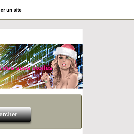
r un site
t des sites étoilés