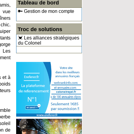
Tableau de bord
amis,
🔑 Gestion de mon compte
e vue
dîners
chic.
Troc de solutions
uiper
💓 Les alliances stratégiques
tants
du Colonel
gorge
. Les
ement
 et à
poids
teurs
emble
perbe
oleil
on de