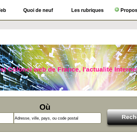
Web
Quoi de neuf
Les rubriques
Propose
ist Colonel web de France, l'actualité Interne
Où