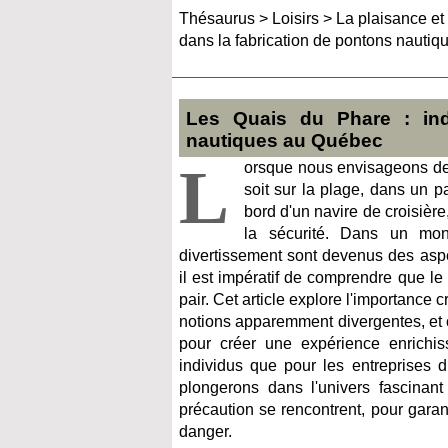
Thésaurus
>
Loisirs
>
La plaisance et
dans la fabrication de pontons nauti
Les Quais du Phare : indu
nautiques au Québec
L
orsque nous envisageons de
soit sur la plage, dans un p
bord d'un navire de croisière
la sécurité. Dans un mon
divertissement sont devenus des aspe
il est impératif de comprendre que le p
pair. Cet article explore l'importance 
notions apparemment divergentes, et 
pour créer une expérience enrichis
individus que pour les entreprises d
plongerons dans l'univers fascinant
précaution se rencontrent, pour gara
danger.