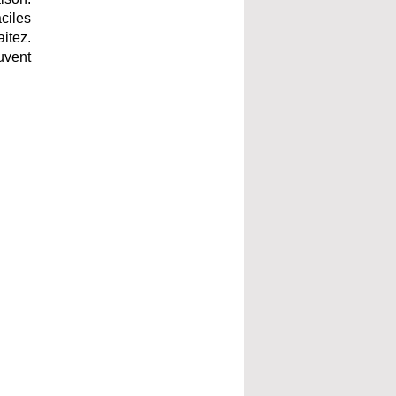
ciles
itez.
uvent