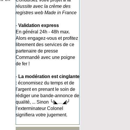
réussite avec la crème des
registres web Made in France
-
Validation express
En général 24h - 48h max.
Alors engagez-vous et profitez
librement des services de ce
partenaire de presse
Commandé avec une poigne
de fer !
-
La modération est cinglante
: économisez du temps et de
l'argent en prenant le soin de
rédiger une bande-annonce de
qualité, ... Sinon ╰(◣﹏◢)╯
l'exterminateur Colonel
signifiera votre jugement.