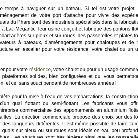
temps à naviguer sur un bateau. Si tel est votre projet, 
'aménagement de votre port d'attache pour vivre des expéri
Quais du Phare sont des industriels spécialisés dans la fabricat
 Lac-Mégantic, leur usine conçoit et fabrique des pontons flot
mbarcadères sur pieux et sur roues, des passerelles et plates-f
lévateurs à bateaux, d'aménagements pour chaloupes et de 
ucture en escalier pour votre résidence, votre chalet ou un 
er pour votre
résidence
, votre chalet ou pour un usage commerc
 plateformes solides, bien configurées et qui vous permettro
son, et ce, sans souci pendant de nombreuses années !
lète pour la mise à l'eau de vos embarcations, la construction
'un quai flottant ou semi-flottant Les fabricants vous off
'entreprise commercialise des appontements en aluminium flotta
t tailles. La direction commerciale propose des choix sur des f
 des longueurs différentes. Il est même possible de faire fair
s quais sur pieux ou sur roues sont idéals en eau peu profonde
dables. Les structures sont très légères ainsi que les passerell