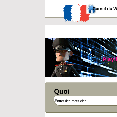
Carnet du 
Playl
Quoi