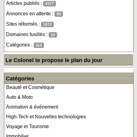
Articles publiés :
4377
Annonces en attente :
90
Sites réformés :
1072
Domaines fusillés :
14
Catégories :
114
Le Colonel te propose le plan du jour
Catégories
Beauté et Cosmétique
Auto & Moto
Animation & événement
High-Tech et Nouvelles technologies
Voyage et Tourisme
Immobilier