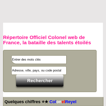
Répertoire Officiel Colonel web de
France, la bataille des talents étoilés
Quelques chiffres ⭐★
Col
on
el
Reyel