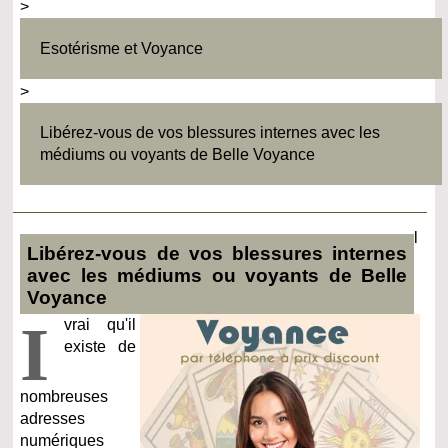
>
Esotérisme et Voyance
>
Libérez-vous de vos blessures internes avec les
médiums ou voyants de Belle Voyance
l
Libérez-vous de vos blessures internes
avec les médiums ou voyants de Belle
Voyance
I
vrai qu'il
existe de
nombreuses
adresses
numériques