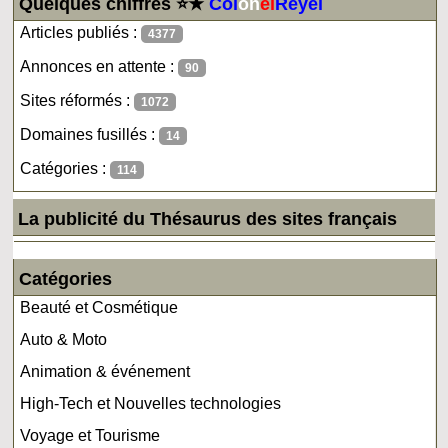
Quelques chiffres ⭐★
Col
on
el
Reyel
Articles publiés :
4377
Annonces en attente :
90
Sites réformés :
1072
Domaines fusillés :
14
Catégories :
114
La publicité du Thésaurus des sites français
Catégories
Beauté et Cosmétique
Auto & Moto
Animation & événement
High-Tech et Nouvelles technologies
Voyage et Tourisme