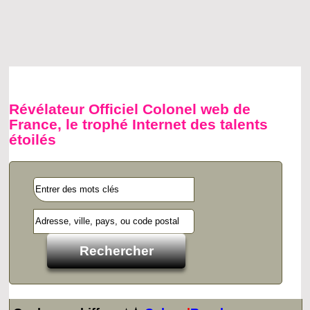
Révélateur Officiel Colonel web de
France, le trophé Internet des talents
étoilés