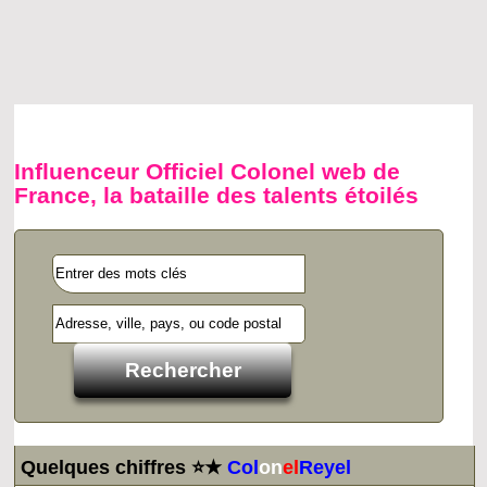
Influenceur Officiel Colonel web de
France, la bataille des talents étoilés
Quelques chiffres ⭐★
Col
on
el
Reyel