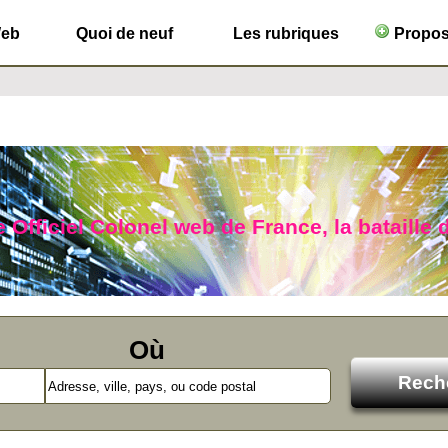
Web
Quoi de neuf
Les rubriques
Propose
 Officiel Colonel web de France, la bataille d
Où