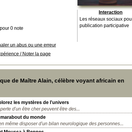
Interaction
Les réseaux sociaux pou
publication participative
 pour 0 note
naler un abus ou une erreur
xpérience / Noter la page
e de Maître Alain, célèbre voyant africain en
plorez les mystères de l'univers
perte d'un être cher peuvent être des...
 marabout du monde
en même disposer d'un bilan neurologique des personnes...
out Moussa à Rennes