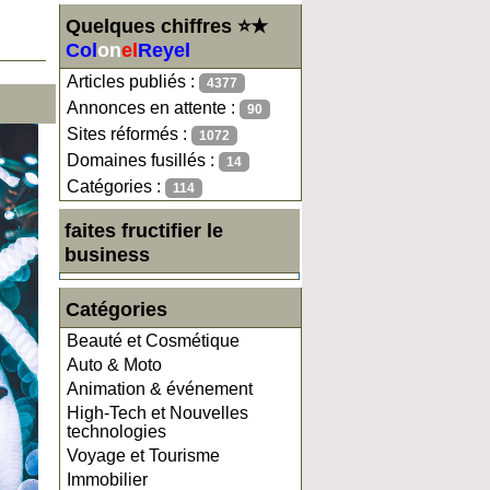
Quelques chiffres ⭐★
Col
on
el
Reyel
Articles publiés :
4377
Annonces en attente :
90
Sites réformés :
1072
Domaines fusillés :
14
Catégories :
114
faites fructifier le
business
Catégories
Beauté et Cosmétique
Auto & Moto
Animation & événement
High-Tech et Nouvelles
technologies
Voyage et Tourisme
Immobilier