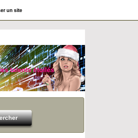
r un site
es talents étoilés