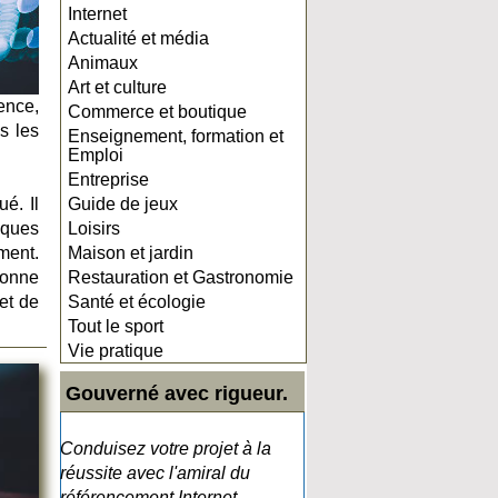
Internet
Actualité et média
Animaux
Art et culture
ence,
Commerce et boutique
s les
Enseignement, formation et
Emploi
Entreprise
é. Il
Guide de jeux
iques
Loisirs
ment.
Maison et jardin
donne
Restauration et Gastronomie
 et de
Santé et écologie
Tout le sport
Vie pratique
Gouverné avec rigueur.
Conduisez votre projet à la
réussite avec l'amiral du
référencement Internet