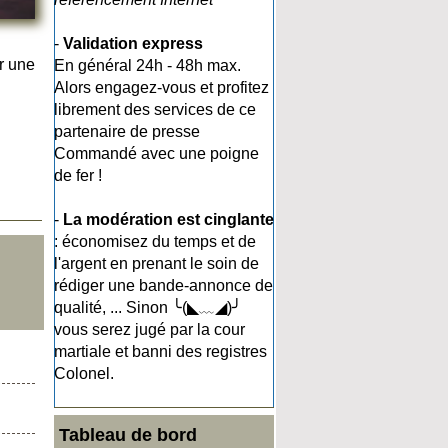
-
Validation express
r une
En général 24h - 48h max.
Alors engagez-vous et profitez
librement des services de ce
partenaire de presse
Commandé avec une poigne
de fer !
-
La modération est cinglante
: économisez du temps et de
l'argent en prenant le soin de
rédiger une bande-annonce de
qualité, ... Sinon ╰(◣﹏◢)╯
vous serez jugé par la cour
martiale et banni des registres
Colonel.
Tableau de bord