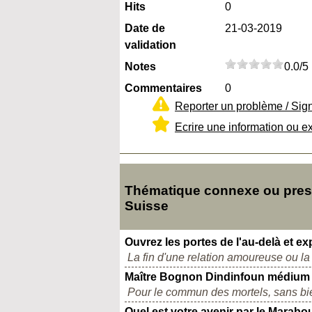
Hits
0
Date de
21-03-2019
validation
Notes
0.0/5
Commentaires
0
Reporter un problème / Sig
Ecrire une information ou e
Thématique connexe ou presqu
Suisse
Ouvrez les portes de l'au-delà et ex
La fin d'une relation amoureuse ou la 
Maître Bognon Dindinfoun médium
Pour le commun des mortels, sans bi
Quel est votre avenir par le Marab