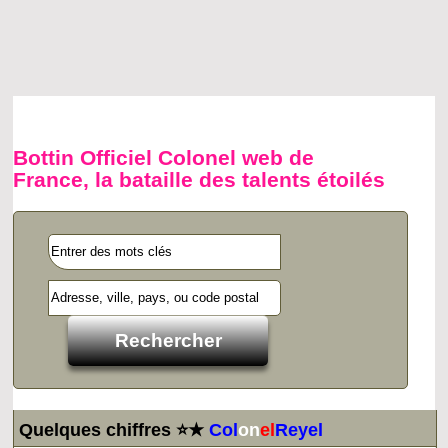
Bottin Officiel Colonel web de
France, la bataille des talents étoilés
Quelques chiffres ⭐★
Col
on
el
Reyel