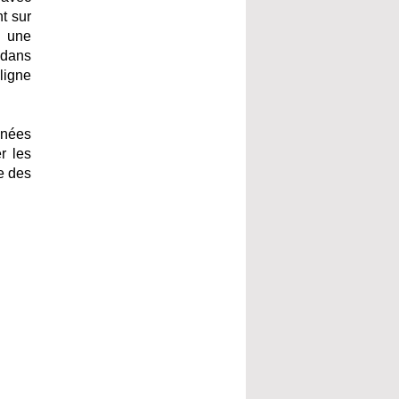
t sur
e une
s dans
ligne
nnées
r les
e des