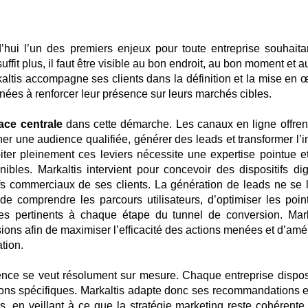
rd’hui l’un des premiers enjeux pour toute entreprise souhaita
uffit plus, il faut être visible au bon endroit, au bon moment et 
ltis accompagne ses clients dans la définition et la mise en 
inées à renforcer leur présence sur leurs marchés cibles.
ace centrale
dans cette démarche. Les canaux en ligne offren
er une audience qualifiée, générer des leads et transformer l’in
oiter pleinement ces leviers nécessite une expertise pointue e
ibles. Markaltis intervient pour concevoir des dispositifs dig
ifs commerciaux de ses clients.
La génération de leads ne se l
e de comprendre les parcours utilisateurs, d’optimiser les poin
s pertinents à chaque étape du tunnel de conversion. Mark
ions afin de maximiser l’efficacité des actions menées et d’amél
tion.
nce se veut résolument sur mesure. Chaque entreprise dispo
tions spécifiques. Markaltis adapte donc ses recommandations e
s, en veillant à ce que la stratégie marketing reste cohérente