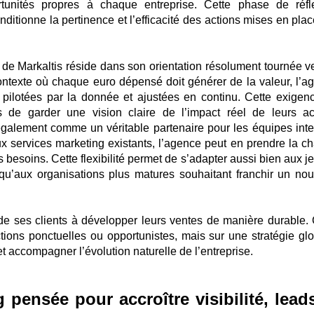
ortunités propres à chaque entreprise. Cette phase de réfl
onditionne la pertinence et l’efficacité des actions mises en pla
 de Markaltis réside dans son orientation résolument tournée ve
ontexte où chaque euro dépensé doit générer de la valeur, l’a
, pilotées par la donnée et ajustées en continu. Cette exigen
 de garder une vision claire de l’impact réel de leurs ac
également comme un véritable partenaire pour les équipes inte
x services marketing existants, l’agence peut en prendre la ch
es besoins. Cette flexibilité permet de s’adapter aussi bien aux 
u’aux organisations plus matures souhaitant franchir un no
ide ses clients à développer leurs ventes de manière durable. 
ions ponctuelles ou opportunistes, mais sur une stratégie glo
t accompagner l’évolution naturelle de l’entreprise.
 pensée pour accroître visibilité, lead