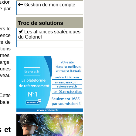
exion
🔑 Gestion de mon compte
ce par
Troc de solutions
rs le
💓 Les alliances stratégiques
gence
du Colonel
ce de
tions
rnes.
arge,
jeunes
uveau
Cette
bale,
s et