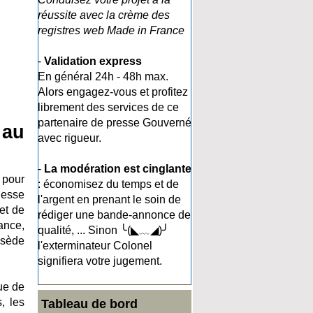
réussite avec la crème des
registres web Made in France
-
Validation express
En général 24h - 48h max.
Alors engagez-vous et profitez
librement des services de ce
partenaire de presse Gouverné
 au
avec rigueur.
-
La modération est cinglante
 pour
: économisez du temps et de
hesse
l'argent en prenant le soin de
et de
rédiger une bande-annonce de
ance,
qualité, ... Sinon ╰(◣﹏◢)╯
ssède
l'exterminateur Colonel
signifiera votre jugement.
ue de
, les
Tableau de bord