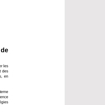
 de
r les
t des
s, en
nterne
rence
égies