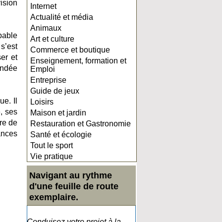
ision
Internet
Actualité et média
Animaux
pable
Art et culture
s’est
Commerce et boutique
er et
Enseignement, formation et
ondée
Emploi
Entreprise
Guide de jeux
e. Il
Loisirs
, ses
Maison et jardin
ire de
Restauration et Gastronomie
ances
Santé et écologie
Tout le sport
Vie pratique
Navigant au rythme
d'une feuille de route
exemplaire.
Conduisez votre projet à la