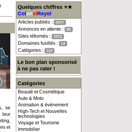
s
Quelques chiffres ⭐★
Col
on
el
Reyel
Articles publiés :
4377
Annonces en attente :
90
Sites réformés :
1072
Domaines fusillés :
14
Catégories :
114
Le bon plan sponsorisé
à ne pas rater !
Catégories
Beauté et Cosmétique
Auto & Moto
Animation & événement
s, se
High-Tech et Nouvelles
 leur
technologies
eting,
Voyage et Tourisme
es et
Immobilier