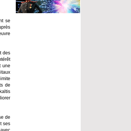
nt se
auprès
œuvre
t des
térêt
t une
itaux
imite
ts de
altis
iorer
se de
t ses
 avec