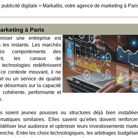
 publicité digitale
>
Markaltis, votre agence de marketing à Pari
arketing à Paris
nniser une entreprise est
s les instants. Les marchés
les comportements des
gent, les canaux de
 technologies redéfinissent
ce contexte mouvant, il ne
it ou un service de qualité
e désormais sur la capacité
g cohérente, performante et
s.
s soient jeunes pousses ou structures déjà bien installée
matiques similaires. Elles savent qu’elles doivent renforcer
, fidéliser leur audience et optimiser leurs investissements mark
proche. Entre les choix technologiques, les arbitrages budgétair