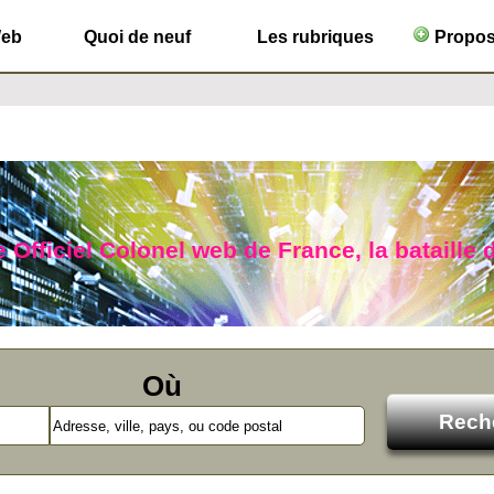
Web
Quoi de neuf
Les rubriques
Propose
 Officiel Colonel web de France, la bataille 
Où