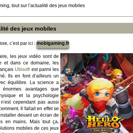
ng, tout sur l'actualité des jeux mobiles
lité des jeux mobiles
se, c'est par ici :
mobigaming.fr
aire, les jeux vidéo sont de
me et dans ce domaine, les
français
Ubisoft
est parmi les
. Ils en font d'ailleurs un
avec équilibre. La science a
s énormes avantages que
hysique et la psychologie
 n'est cependant pas aussi
cemment. Il fallait en effet se
'installer devant un écran de
es en mains. Mais tout ça,
olutions mobiles de ces jeux