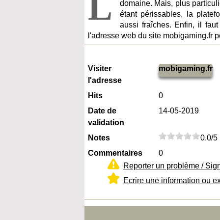
L
domaine. Mais, plus particuli
étant périssables, la platef
aussi fraîches. Enfin, il fau
l'adresse web du site mobigaming.fr po
Visiter
mobigaming.fr
l'adresse
Hits
0
Date de
14-05-2019
validation
Notes
0.0/5
Commentaires
0
Reporter un problème / Sig
Ecrire une information ou e