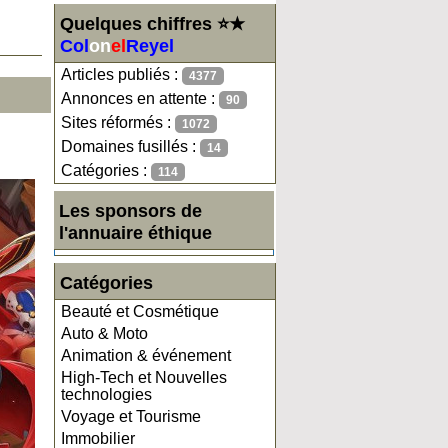
Quelques chiffres ⭐★
Col
on
el
Reyel
Articles publiés :
4377
Annonces en attente :
90
Sites réformés :
1072
Domaines fusillés :
14
Catégories :
114
Les sponsors de
l'annuaire éthique
Catégories
Beauté et Cosmétique
Auto & Moto
Animation & événement
High-Tech et Nouvelles
technologies
Voyage et Tourisme
Immobilier