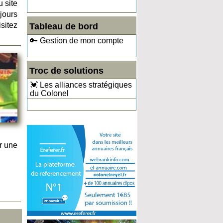
u site
jours
sitez
Tableau de bord
🔑 Gestion de mon compte
Troc de solutions
💓 Les alliances stratégiques
du Colonel
r une