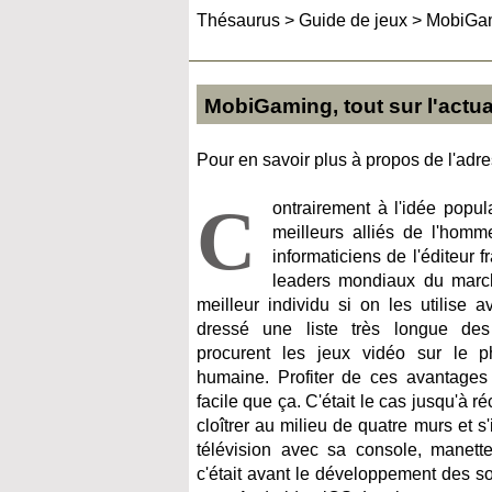
Thésaurus
>
Guide de jeux
>
MobiGami
MobiGaming, tout sur l'actua
Pour en savoir plus à propos de l'adres
C
ontrairement à l'idée popul
meilleurs alliés de l'hom
informaticiens de l'éditeur 
leaders mondiaux du marché
meilleur individu si on les utilise 
dressé une liste très longue de
procurent les jeux vidéo sur le p
humaine. Profiter de ces avantages
facile que ça. C'était le cas jusqu'à ré
cloîtrer au milieu de quatre murs et s
télévision avec sa console, manett
c'était avant le développement des s