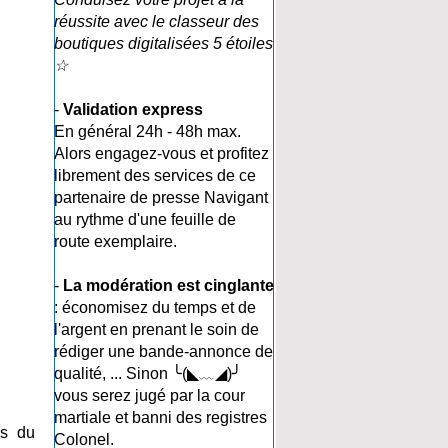
réussite avec le classeur des
boutiques digitalisées 5 étoiles
☆
-
Validation express
En général 24h - 48h max.
Alors engagez-vous et profitez
librement des services de ce
partenaire de presse Navigant
au rythme d'une feuille de
route exemplaire.
-
La modération est cinglante
: économisez du temps et de
l'argent en prenant le soin de
rédiger une bande-annonce de
qualité, ... Sinon ╰(◣﹏◢)╯
vous serez jugé par la cour
martiale et banni des registres
es du
Colonel.