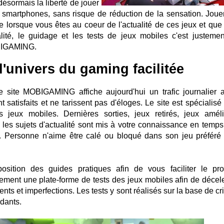
ésormais la liberté de jouer
s smartphones, sans risque de réduction de la sensation. Joue
e lorsque vous êtes au coeur de l'actualité de ces jeux et que
lité, le guidage et les tests de jeux mobiles c'est justemen
OBIGAMING.
l'univers du gaming facilitée
e site MOBIGAMING affiche aujourd'hui un trafic journalier 
 satisfaits et ne tarissent pas d'éloges. Le site est spécialisé
des jeux mobiles. Dernières sorties, jeux retirés, jeux améli
 les sujets d'actualité sont mis à votre connaissance en temps 
s. Personne n'aime être calé ou bloqué dans son jeu préféré
ition des guides pratiques afin de vous faciliter le pro
ent une plate-forme de tests des jeux mobiles afin de décele
s et imperfections. Les tests y sont réalisés sur la base de cri
ndants.