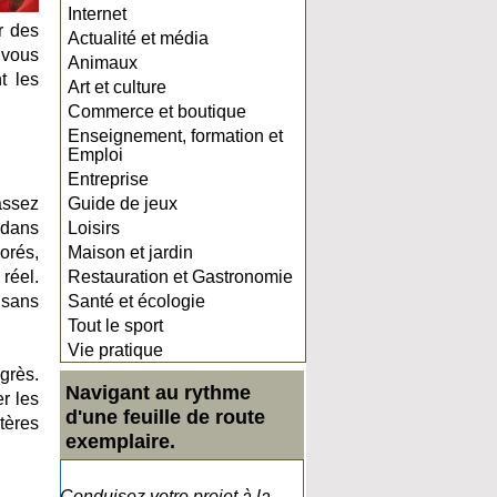
Internet
r des
Actualité et média
 vous
Animaux
t les
Art et culture
Commerce et boutique
Enseignement, formation et
Emploi
Entreprise
assez
Guide de jeux
 dans
Loisirs
orés,
Maison et jardin
réel.
Restauration et Gastronomie
 sans
Santé et écologie
Tout le sport
Vie pratique
grès.
Navigant au rythme
r les
d'une feuille de route
tères
exemplaire.
Conduisez votre projet à la