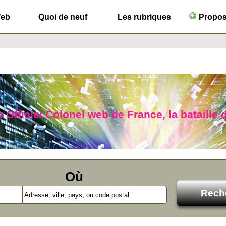
Web
Quoi de neuf
Les rubriques
Propose
 Officiel Colonel web de France, la bataille 
Où