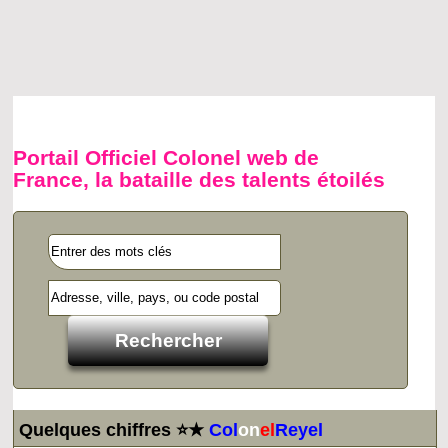
Portail Officiel Colonel web de
France, la bataille des talents étoilés
Quelques chiffres ⭐★
Col
on
el
Reyel