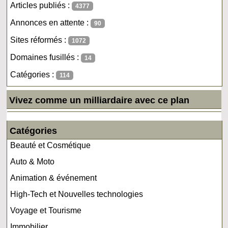
Articles publiés :
4377
Annonces en attente :
90
Sites réformés :
1072
Domaines fusillés :
14
Catégories :
114
Vivez comme un milliardaire avec ce plan
Catégories
Beauté et Cosmétique
Auto & Moto
Animation & événement
High-Tech et Nouvelles technologies
Voyage et Tourisme
Immobilier