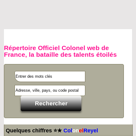
Répertoire Officiel Colonel web de
France, la bataille des talents étoilés
Quelques chiffres ⭐★
Col
on
el
Reyel