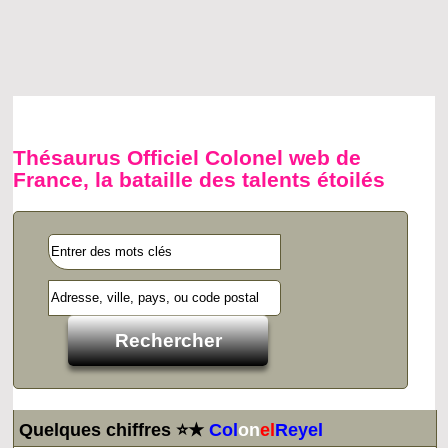
Thésaurus Officiel Colonel web de
France, la bataille des talents étoilés
Quelques chiffres ⭐★
Col
on
el
Reyel