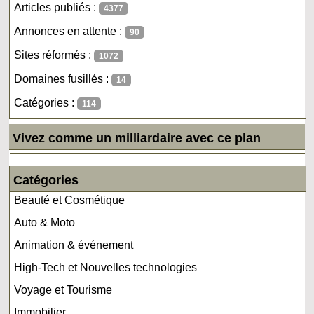
Articles publiés :
4377
Annonces en attente :
90
Sites réformés :
1072
Domaines fusillés :
14
Catégories :
114
Vivez comme un milliardaire avec ce plan
Catégories
Beauté et Cosmétique
Auto & Moto
Animation & événement
High-Tech et Nouvelles technologies
Voyage et Tourisme
Immobilier