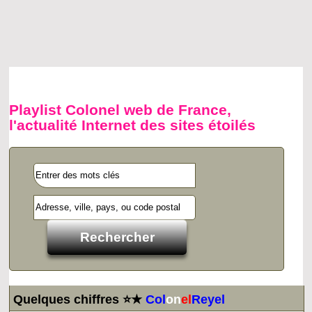
Playlist Colonel web de France,
l'actualité Internet des sites étoilés
Quelques chiffres ⭐★
Col
on
el
Reyel