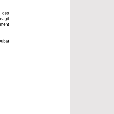
à des
éagit
ement
Dubaï