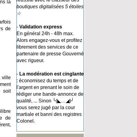
ns la
boutiques digitalisées 5 étoiles
☆
rfois
-
Validation express
rs de
En général 24h - 48h max.
Alors engagez-vous et profitez
librement des services de ce
partenaire de presse Gouverné
avec rigueur.
-
La modération est cinglante
ville
: économisez du temps et de
ement
l'argent en prenant le soin de
 soit
rédiger une bande-annonce de
qualité, ... Sinon ╰(◣﹏◢)╯
vous serez jugé par la cour
libre
martiale et banni des registres
le de
Colonel.
rent,