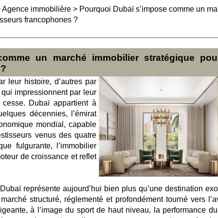
>
Agence immobilière
>
Pourquoi Dubaï s’impose comme un ma
tisseurs francophones ?
comme un marché immobilier stratégique pou
 ?
ar leur histoire, d’autres par
es qui impressionnent par leur
 cesse. Dubaï appartient à
uelques décennies, l’émirat
conomique mondial, capable
vestisseurs venus des quatre
e fulgurante, l’immobilier
oteur de croissance et reflet
 Dubaï représente aujourd’hui bien plus qu’une destination exo
 marché structuré, réglementé et profondément tourné vers l’av
geante, à l’image du sport de haut niveau, la performance du