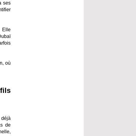
à ses
ifier
 Elle
 Dubaï
rfois
n, où
ils
 déjà
as de
elle,