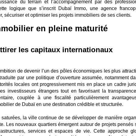
aissance du terrain et l’accompagnement par des professio
cette logique que s’inscrit Dubaï Immo, une agence franco
 sécuriser et optimiser les projets immobiliers de ses clients.
mobilier en pleine maturité
ttirer les capitaux internationaux
mbition de devenir l’un des pôles économiques les plus attracti
 traduite par une politique d’ouverture assumée, notamment da
orités locales ont progressivement mis en place un cadre juri
les investisseurs étrangers tout en favorisant la transparenc
mentaire, couplée à une fiscalité particulièrement avantageu
bilier de Dubaï en une destination crédible et structurée.
 saturées, la ville continue de se développer de manière organ
te. Les nouveaux quartiers émergent autour de projets pensés s
frastructures, services et espaces de vie. Cette approche gl