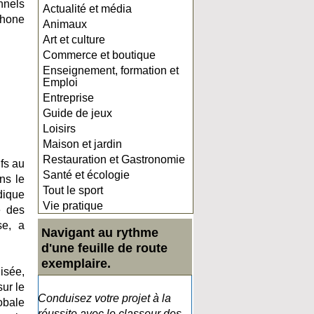
nnels
Actualité et média
phone
Animaux
Art et culture
Commerce et boutique
Enseignement, formation et
Emploi
Entreprise
Guide de jeux
Loisirs
Maison et jardin
Restauration et Gastronomie
fs au
Santé et écologie
ns le
Tout le sport
dique
Vie pratique
e des
se, a
Navigant au rythme
d'une feuille de route
exemplaire.
isée,
ur le
Conduisez votre projet à la
obale
réussite avec le classeur des