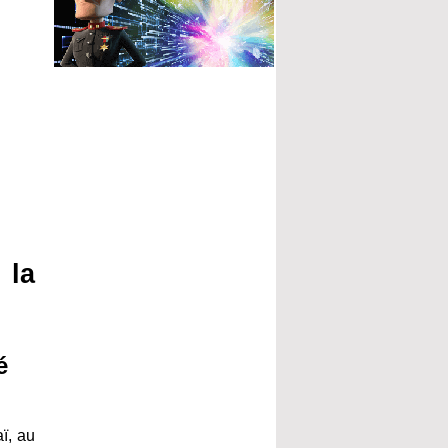
 la
é
ï, au