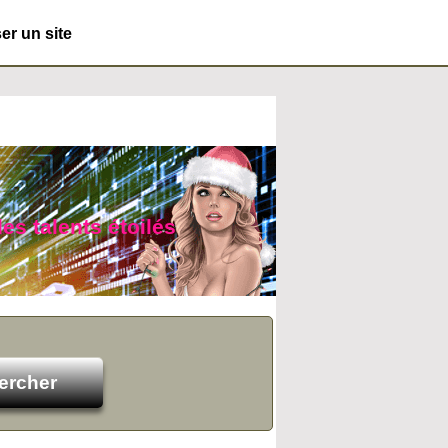
r un site
es talents étoilés