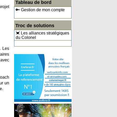
Tableau de bord
rojet
🔑 Gestion de mon compte
Troc de solutions
💓 Les alliances stratégiques
du Colonel
. Les
aires
 avec
coach
sur un
e.