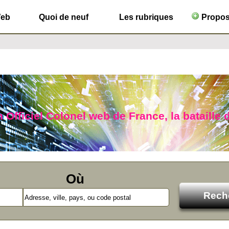
Web
Quoi de neuf
Les rubriques
Propose
 Officiel Colonel web de France, la bataille d
Où