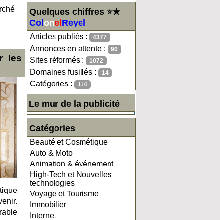
rché
Quelques chiffres ⭐★
Col
on
el
Reyel
Articles publiés :
4377
Annonces en attente :
90
r les
Sites réformés :
1072
Domaines fusillés :
14
Catégories :
114
Le mur de la publicité
Catégories
Beauté et Cosmétique
Auto & Moto
Animation & événement
High-Tech et Nouvelles
technologies
tique
Voyage et Tourisme
enir.
Immobilier
rable
Internet