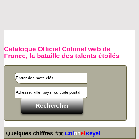
Catalogue Officiel Colonel web de
France, la bataille des talents étoilés
Quelques chiffres ⭐★
Col
on
el
Reyel