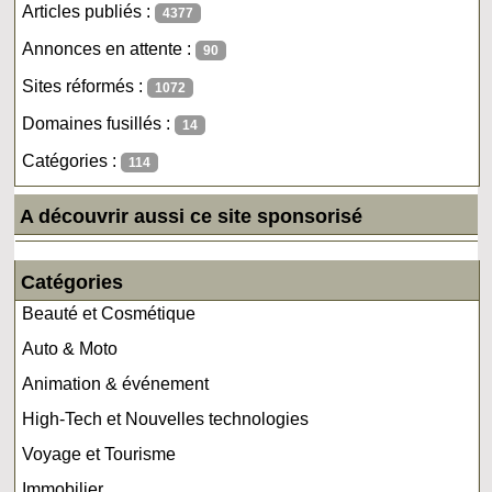
Articles publiés :
4377
Annonces en attente :
90
Sites réformés :
1072
Domaines fusillés :
14
Catégories :
114
A découvrir aussi ce site sponsorisé
Catégories
Beauté et Cosmétique
Auto & Moto
Animation & événement
High-Tech et Nouvelles technologies
Voyage et Tourisme
Immobilier