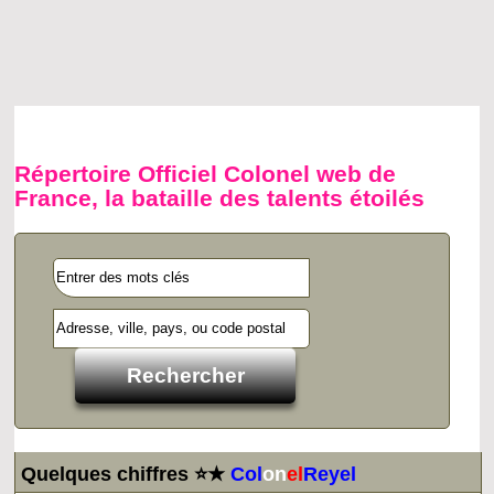
Répertoire Officiel Colonel web de
France, la bataille des talents étoilés
Quelques chiffres ⭐★
Col
on
el
Reyel