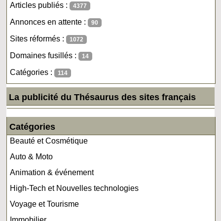
Articles publiés :
4377
Annonces en attente :
90
Sites réformés :
1072
Domaines fusillés :
14
Catégories :
114
La publicité du Thésaurus des sites français
Catégories
Beauté et Cosmétique
Auto & Moto
Animation & événement
High-Tech et Nouvelles technologies
Voyage et Tourisme
Immobilier