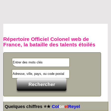
Répertoire Officiel Colonel web de
France, la bataille des talents étoilés
Quelques chiffres ⭐★
Col
on
el
Reyel