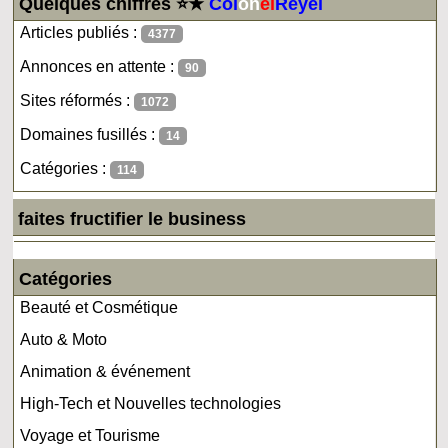
Quelques chiffres ⭐★
Col
on
el
Reyel
Articles publiés :
4377
Annonces en attente :
90
Sites réformés :
1072
Domaines fusillés :
14
Catégories :
114
faites fructifier le business
Catégories
Beauté et Cosmétique
Auto & Moto
Animation & événement
High-Tech et Nouvelles technologies
Voyage et Tourisme