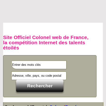
Site Officiel Colonel web de France,
la compétition Internet des talents
étoilés