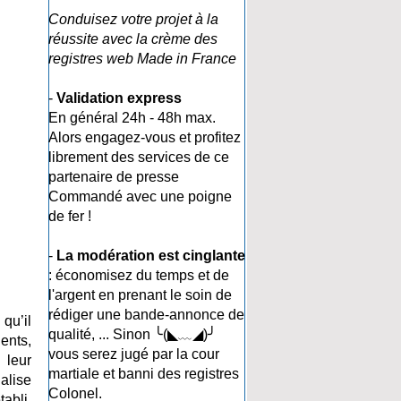
Conduisez votre projet à la
réussite avec la crème des
registres web Made in France
-
Validation express
En général 24h - 48h max.
Alors engagez-vous et profitez
librement des services de ce
partenaire de presse
Commandé avec une poigne
de fer !
-
La modération est cinglante
: économisez du temps et de
l'argent en prenant le soin de
rédiger une bande-annonce de
qu’il
qualité, ... Sinon ╰(◣﹏◢)╯
ents,
vous serez jugé par la cour
 leur
martiale et banni des registres
alise
Colonel.
abli.