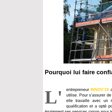
Pourquoi lui faire conf
L'
entrepreneur
INNOV’19
a
utilise. Pour s’assurer d
elle travaille avec un
qualification et a opté 
également ses services raison pour le