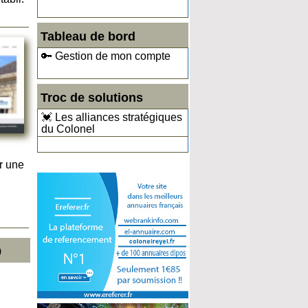
Tableau de bord
🔑 Gestion de mon compte
Troc de solutions
💓 Les alliances stratégiques
du Colonel
r une
9