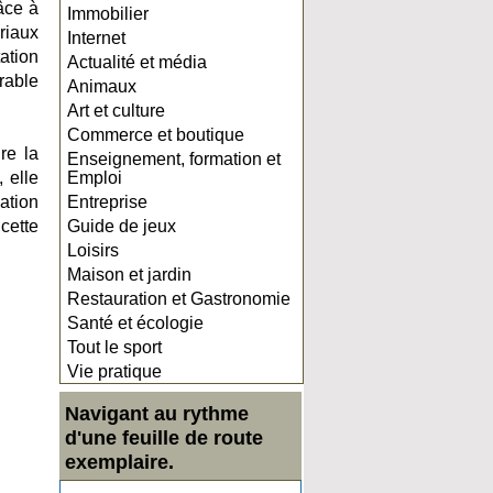
râce à
Immobilier
riaux
Internet
ation
Actualité et média
rable
Animaux
Art et culture
Commerce et boutique
re la
Enseignement, formation et
 elle
Emploi
ation
Entreprise
cette
Guide de jeux
Loisirs
Maison et jardin
Restauration et Gastronomie
Santé et écologie
Tout le sport
Vie pratique
Navigant au rythme
d'une feuille de route
exemplaire.