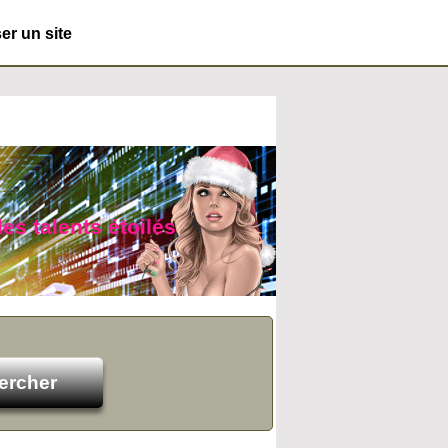
r un site
es talents étoilés