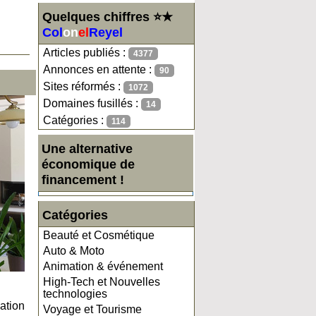
Quelques chiffres ⭐★
Col
on
el
Reyel
Articles publiés :
4377
Annonces en attente :
90
Sites réformés :
1072
Domaines fusillés :
14
Catégories :
114
Une alternative
économique de
financement !
Catégories
Beauté et Cosmétique
Auto & Moto
Animation & événement
High-Tech et Nouvelles
technologies
ation
Voyage et Tourisme