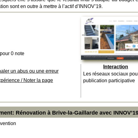
ation sont en outre à mettre à l’actif d’INNOV’19.
 pour 0 note
Interaction
naler un abus ou une erreur
Les réseaux sociaux pou
xpérience / Noter la page
publication participative
ment: Rénovation à Brive-la-Gaillarde avec INNOV’1
vention