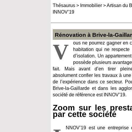
Thésaurus
>
Immobilier
>
Artisan du B
INNOV’19
Rénovation à Brive-la-Gaill
V
ous ne pourrez gagner en c
habitation qui ne respecte
d’isolation. Un appartemen
possède plusieurs avantages
fait. Mais avant d’en tirer plei
absolument confier les travaux à une
de l’expérience dans ce secteur. Po
Brive-la-Gaillarde et dans les agglo
société de référence est INNOV’19.
Zoom sur les prest
par cette société
NNOV’19 est une entreprise c