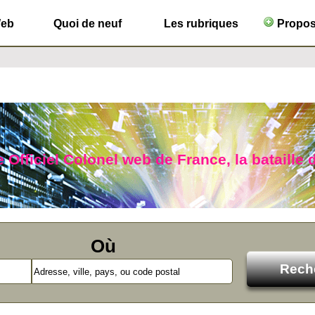
Web
Quoi de neuf
Les rubriques
Propose
 Officiel Colonel web de France, la bataille d
Où