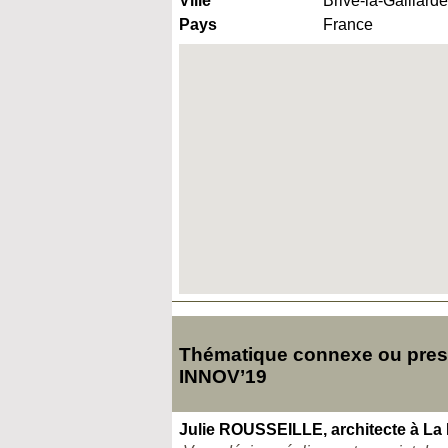
Ville
Brive-la-Gaillarde
Pays
France
Thématique connexe ou presq
INNOV’19
Julie ROUSSEILLE, architecte à La