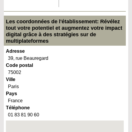
Les coordonnées de l'établissement: Révélez
tout votre potentiel et augmentez votre impact
digital grâce à des stratégies sur de
multiplateformes
Adresse
39, rue Beauregard
Code postal
75002
Ville
Paris
Pays
France
Téléphone
01 83 81 90 60