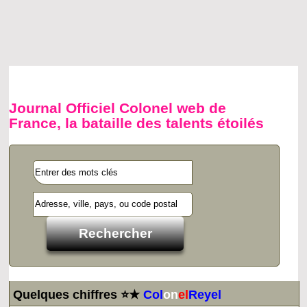
Journal Officiel Colonel web de
France, la bataille des talents étoilés
Quelques chiffres ⭐★
Col
on
el
Reyel