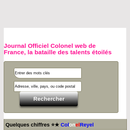
Journal Officiel Colonel web de
France, la bataille des talents étoilés
Quelques chiffres ⭐★
Col
on
el
Reyel