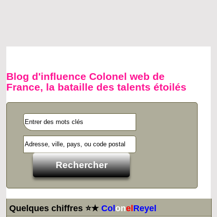
Blog d'influence Colonel web de
France, la bataille des talents étoilés
Quelques chiffres ⭐★
Col
on
el
Reyel