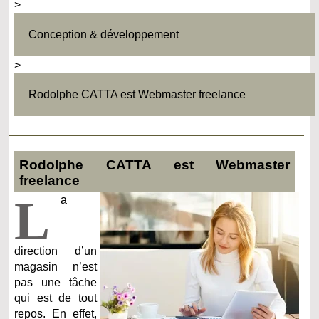
>
Conception & développement
>
Rodolphe CATTA est Webmaster freelance
Rodolphe CATTA est Webmaster
freelance
L
a
direction d’un
magasin n’est
pas une tâche
qui est de tout
repos. En effet,