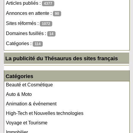
Articles publiés :
4377
Annonces en attente :
90
Sites réformés :
1072
Domaines fusillés :
14
Catégories :
114
La publicité du Thésaurus des sites français
Catégories
Beauté et Cosmétique
Auto & Moto
Animation & événement
High-Tech et Nouvelles technologies
Voyage et Tourisme
Immobilier