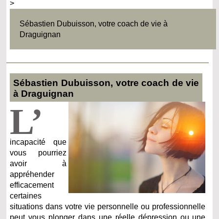
>
Sébastien Dubuisson, votre coach de vie à
Draguignan
Sébastien Dubuisson, votre coach de vie
à Draguignan
L’
incapacité que
vous pourriez
avoir à
appréhender
efficacement
certaines
situations dans votre vie personnelle ou professionnelle
peut vous plonger dans une réelle dépression ou une