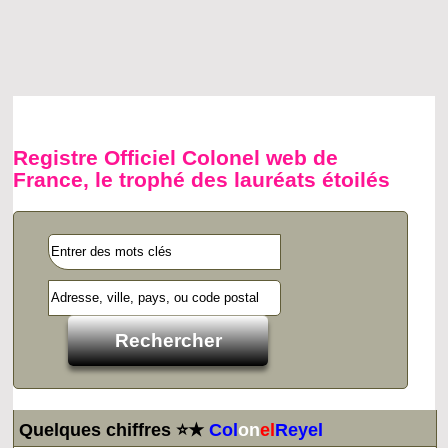
Registre Officiel Colonel web de
France, le trophé des lauréats étoilés
Quelques chiffres ⭐★
Col
on
el
Reyel