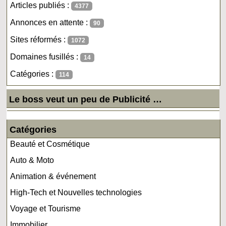
Articles publiés :
4377
Annonces en attente :
90
Sites réformés :
1072
Domaines fusillés :
14
Catégories :
114
Le boss veut un peu de Publicité …
Catégories
Beauté et Cosmétique
Auto & Moto
Animation & événement
High-Tech et Nouvelles technologies
Voyage et Tourisme
Immobilier