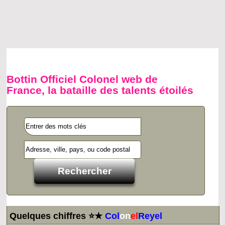
Bottin Officiel Colonel web de
France, la bataille des talents étoilés
Quelques chiffres ⭐★
Col
on
el
Reyel