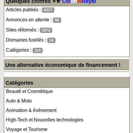
Quelques chiffres ⭐★
Col
on
el
Reyel
Articles publiés :
4377
Annonces en attente :
90
Sites réformés :
1072
Domaines fusillés :
14
Catégories :
114
Une alternative économique de financement !
Catégories
Beauté et Cosmétique
Auto & Moto
Animation & événement
High-Tech et Nouvelles technologies
Voyage et Tourisme