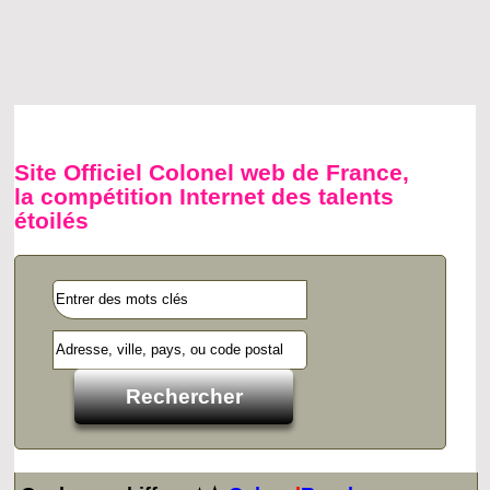
Site Officiel Colonel web de France,
la compétition Internet des talents
étoilés