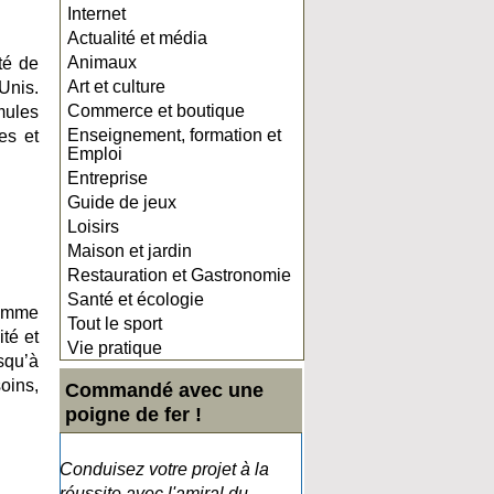
Internet
Actualité et média
Animaux
té de
Art et culture
Unis.
Commerce et boutique
mules
Enseignement, formation et
es et
Emploi
Entreprise
Guide de jeux
Loisirs
Maison et jardin
Restauration et Gastronomie
Santé et écologie
gamme
Tout le sport
té et
Vie pratique
squ’à
soins,
Commandé avec une
poigne de fer !
Conduisez votre projet à la
réussite avec l'amiral du