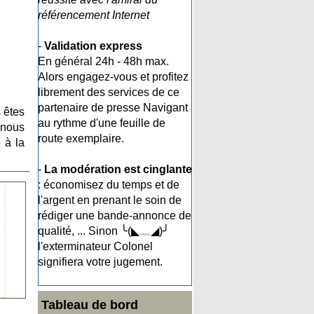
référencement Internet
-
Validation express
En général 24h - 48h max.
Alors engagez-vous et profitez
librement des services de ce
partenaire de presse Navigant
 êtes
au rythme d'une feuille de
à nous
route exemplaire.
 à la
-
La modération est cinglante
: économisez du temps et de
l'argent en prenant le soin de
rédiger une bande-annonce de
qualité, ... Sinon ╰(◣﹏◢)╯
l'exterminateur Colonel
signifiera votre jugement.
Tableau de bord