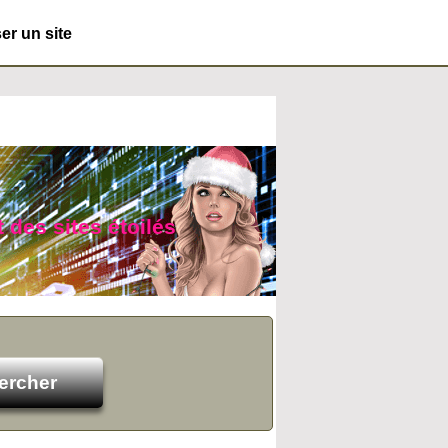
r un site
t des sites étoilés