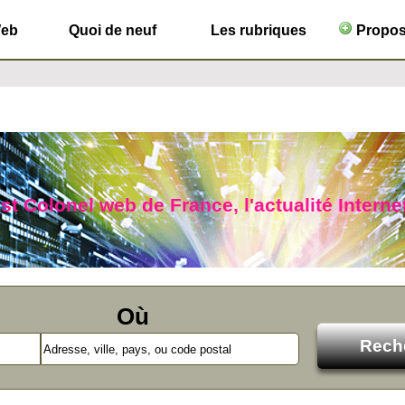
Web
Quoi de neuf
Les rubriques
Propose
ist Colonel web de France, l'actualité Interne
Où