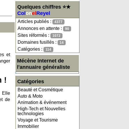
Quelques chiffres ⭐★
Col
on
el
Reyel
Articles publiés :
4377
Annonces en attente :
90
Sites réformés :
1072
Domaines fusillés :
14
Catégories :
114
es et
Mécène Internet de
anger
l'annuaire généraliste
 !
Catégories
Beauté et Cosmétique
 Elle
Auto & Moto
et de
Animation & événement
High-Tech et Nouvelles
technologies
Voyage et Tourisme
Immobilier