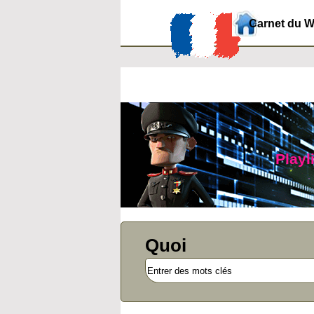
Carnet du 
Playl
Quoi