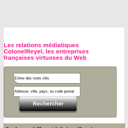
Les relations médiatiques
ColonelReyel, les entreprises
françaises virtuoses du Web