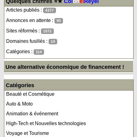
Quelques chiffres ⭐★
Col
on
el
Reyel
Articles publiés :
4377
Annonces en attente :
90
Sites réformés :
1072
Domaines fusillés :
14
Catégories :
114
Une alternative économique de financement !
Catégories
Beauté et Cosmétique
Auto & Moto
Animation & événement
High-Tech et Nouvelles technologies
Voyage et Tourisme