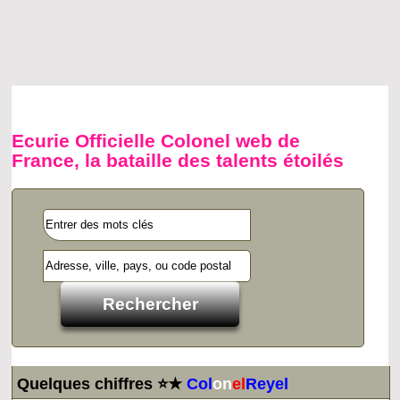
Ecurie Officielle Colonel web de
France, la bataille des talents étoilés
Quelques chiffres ⭐★
Col
on
el
Reyel