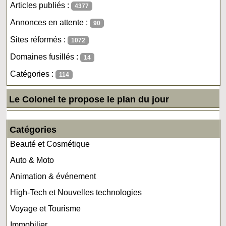
Articles publiés :
4377
Annonces en attente :
90
Sites réformés :
1072
Domaines fusillés :
14
Catégories :
114
Le Colonel te propose le plan du jour
Catégories
Beauté et Cosmétique
Auto & Moto
Animation & événement
High-Tech et Nouvelles technologies
Voyage et Tourisme
Immobilier