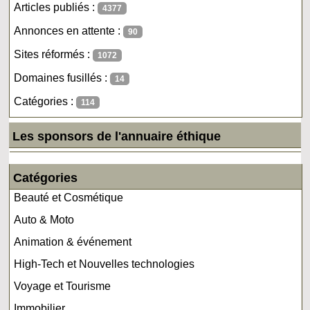
Articles publiés :
4377
Annonces en attente :
90
Sites réformés :
1072
Domaines fusillés :
14
Catégories :
114
Les sponsors de l'annuaire éthique
Catégories
Beauté et Cosmétique
Auto & Moto
Animation & événement
High-Tech et Nouvelles technologies
Voyage et Tourisme
Immobilier