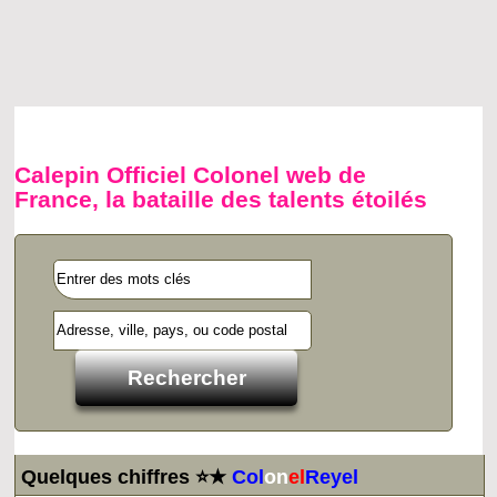
Calepin Officiel Colonel web de
France, la bataille des talents étoilés
Quelques chiffres ⭐★
Col
on
el
Reyel