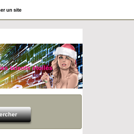
r un site
es talents étoilés