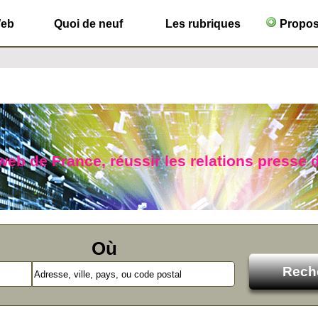
Web
Quoi de neuf
Les rubriques
Propose
b de France, réussir les relations presse d
Où