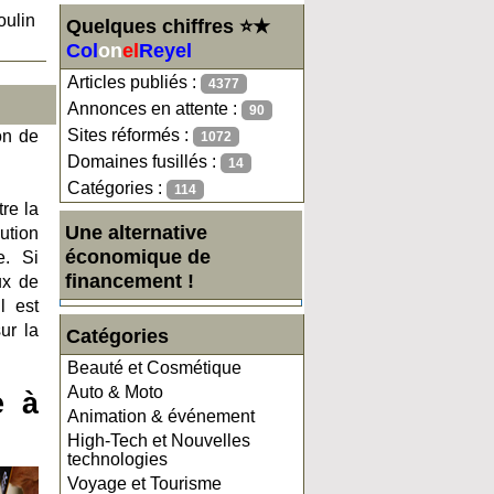
oulin
Quelques chiffres ⭐★
Col
on
el
Reyel
Articles publiés :
4377
Annonces en attente :
90
Sites réformés :
on de
1072
Domaines fusillés :
14
Catégories :
114
re la
Une alternative
ution
économique de
e. Si
financement !
ux de
l est
ur la
Catégories
Beauté et Cosmétique
Auto & Moto
e à
Animation & événement
High-Tech et Nouvelles
technologies
Voyage et Tourisme