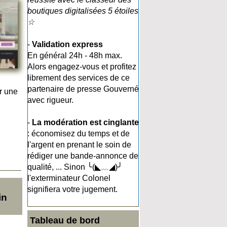
boutiques digitalisées 5 étoiles
☆
-
Validation express
En général 24h - 48h max.
Alors engagez-vous et profitez
librement des services de ce
partenaire de presse Gouverné
r une
avec rigueur.
-
La modération est cinglante
: économisez du temps et de
l'argent en prenant le soin de
rédiger une bande-annonce de
qualité, ... Sinon ╰(◣﹏◢)╯
l'exterminateur Colonel
signifiera votre jugement.
in
Tableau de bord