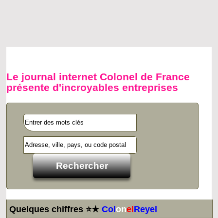
Le journal internet Colonel de France
présente d'incroyables entreprises
Quelques chiffres ⭐★
Col
on
el
Reyel