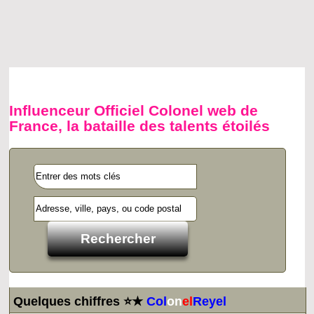
Influenceur Officiel Colonel web de
France, la bataille des talents étoilés
Quelques chiffres ⭐★
Col
on
el
Reyel