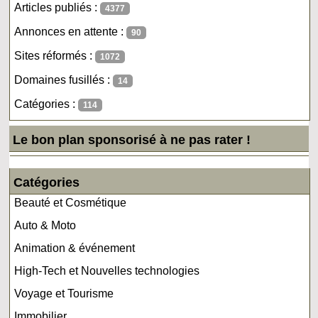
Articles publiés :
4377
Annonces en attente :
90
Sites réformés :
1072
Domaines fusillés :
14
Catégories :
114
Le bon plan sponsorisé à ne pas rater !
Catégories
Beauté et Cosmétique
Auto & Moto
Animation & événement
High-Tech et Nouvelles technologies
Voyage et Tourisme
Immobilier