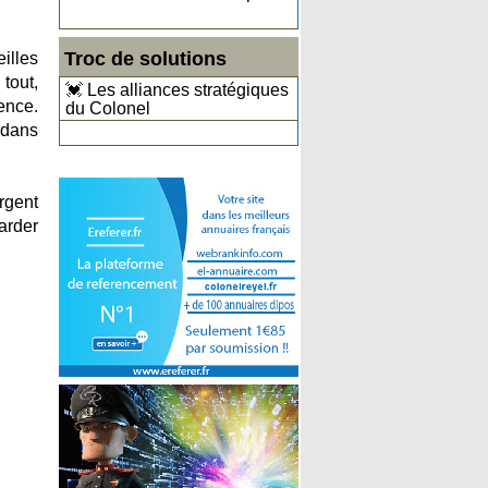
Troc de solutions
eilles
tout,
💓 Les alliances stratégiques
ence.
du Colonel
 dans
rgent
arder