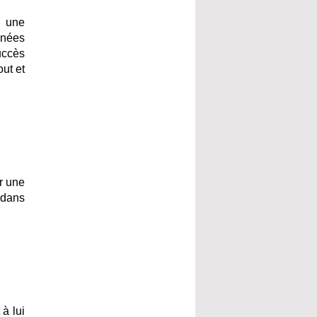
c une
nnées
uccès
out et
ir une
 dans
 à lui