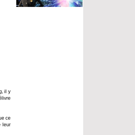
 il y
livre
Que ce
e leur