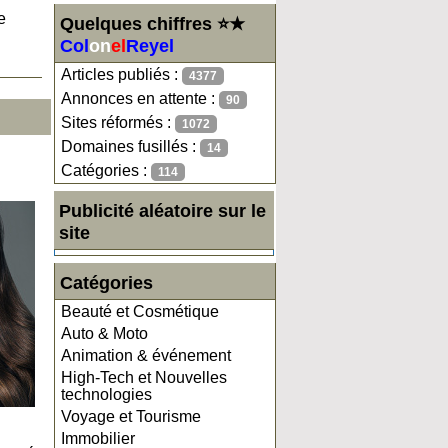
e
Quelques chiffres ⭐★
Col
on
el
Reyel
Articles publiés :
4377
Annonces en attente :
90
Sites réformés :
1072
Domaines fusillés :
14
Catégories :
114
Publicité aléatoire sur le
site
Catégories
Beauté et Cosmétique
Auto & Moto
Animation & événement
High-Tech et Nouvelles
technologies
Voyage et Tourisme
Immobilier