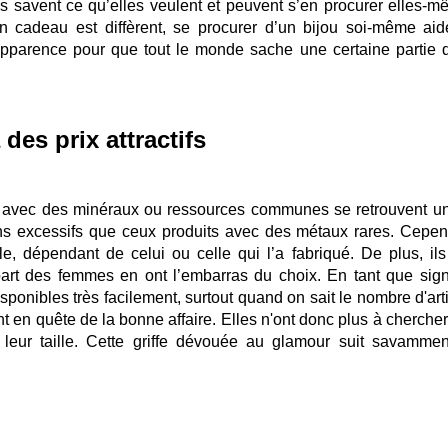
es savent ce qu’elles veulent et peuvent s’en procurer elles-m
 cadeau est diffèrent, se procurer d’un bijou soi-même aid
apparence pour que tout le monde sache une certaine partie 
des prix attractifs
és avec des minéraux ou ressources communes se retrouvent u
ins excessifs que ceux produits avec des métaux rares. Cepen
le, dépendant de celui ou celle qui l’a fabriqué. De plus, ils
part des femmes en ont l’embarras du choix. En tant que sig
isponibles très facilement, surtout quand on sait le nombre d'ar
ont en quête de la bonne affaire. Elles n'ont donc plus à cherche
leur taille. Cette griffe dévouée au glamour suit savammen