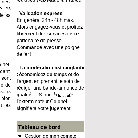
êmes.
e les
-
Validation express
de sa
En général 24h - 48h max.
Alors engagez-vous et profitez
librement des services de ce
partenaire de presse
Commandé avec une poigne
de fer !
n peu
-
La modération est cinglante
dant,
: économisez du temps et de
 sont
l'argent en prenant le soin de
ne de
rédiger une bande-annonce de
tisans
qualité, ... Sinon ╰(◣﹏◢)╯
r bien
l'exterminateur Colonel
t les
signifiera votre jugement.
Tableau de bord
🔑 Gestion de mon compte