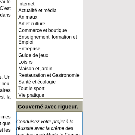
eauté
Internet
C'est
Actualité et média
 dans
Animaux
Art et culture
Commerce et boutique
Enseignement, formation et
Emploi
Entreprise
Guide de jeux
Loisirs
Maison et jardin
Restauration et Gastronomie
e. Un
Santé et écologie
lieu,
Tout le sport
aires
Vie pratique
st la
Gouverné avec rigueur.
emmes
Conduisez votre projet à la
t que
réussite avec la crème des
et les
registres web Made in France