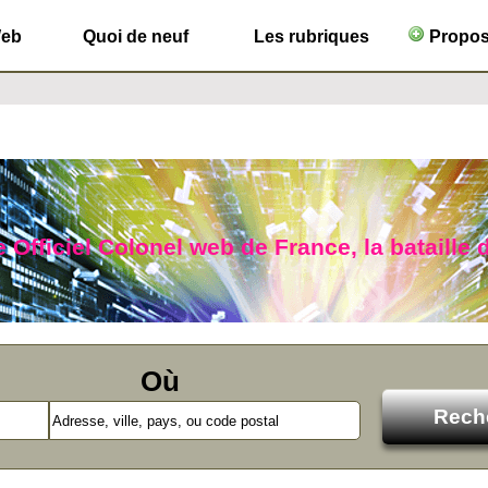
Web
Quoi de neuf
Les rubriques
Propose
 Officiel Colonel web de France, la bataille d
Où