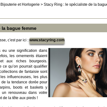
>
Bijouterie et Horlogerie
>
Stacy Ring : le spécialiste de la bagu
de la bague femme
se, c'est par ici :
www.stacyring.com
s eu une signification dans
refois, les ornements étaient
et aux riches bourgeois.
de ce qu’on pourrait qualifier
ollections de fantaisie sont
les influenceuses, les plus
 de la tendance dorée pour
arpins, boots et baskets y
ir un renouveau dans votre
 de la tête aux pieds !