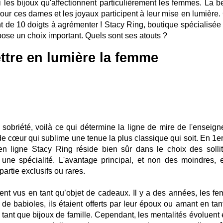
i les bijoux qu'affectionnent particulièrement les femmes. La b
ur ces dames et les joyaux participent à leur mise en lumière. 
ent de 10 doigts à agrémenter ! Stacy Ring, boutique spécialisée
pose un choix important. Quels sont ses atouts ?
tre en lumière la femme
t sobriété, voilà ce qui détermine la ligne de mire de l'enseign
e cœur qui sublime une tenue la plus classique qui soit. En 1er 
en ligne Stacy Ring réside bien sûr dans le choix des sollit
e une spécialité. L'avantage principal, et non des moindres, e
artie exclusifs ou rares.
ment vus en tant qu’objet de cadeaux. Il y a des années, les f
 de babioles, ils étaient offerts par leur époux ou amant en tan
n tant que bijoux de famille. Cependant, les mentalités évoluent 