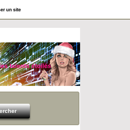
r un site
es talents étoilés