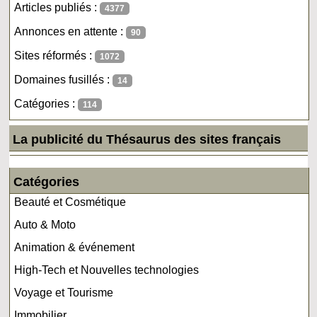
Articles publiés :
4377
Annonces en attente :
90
Sites réformés :
1072
Domaines fusillés :
14
Catégories :
114
La publicité du Thésaurus des sites français
Catégories
Beauté et Cosmétique
Auto & Moto
Animation & événement
High-Tech et Nouvelles technologies
Voyage et Tourisme
Immobilier