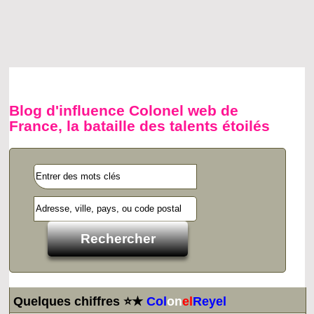
Blog d'influence Colonel web de
France, la bataille des talents étoilés
Quelques chiffres ⭐★
Col
on
el
Reyel