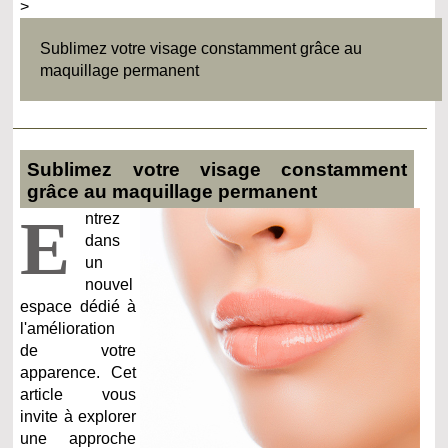
>
Sublimez votre visage constamment grâce au
maquillage permanent
Sublimez votre visage constamment
grâce au maquillage permanent
E
ntrez
dans
un
nouvel
espace dédié à
l'amélioration
de votre
apparence. Cet
article vous
invite à explorer
une approche